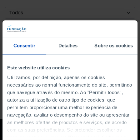
DATA DE INÍCIO
DATA DE FIM
Consentir
Detalhes
Sobre os cookies
ORDENAR POR
Este website utiliza cookies
Utilizamos, por definição, apenas os cookies
necessários ao normal funcionamento do site, permitindo
que navegue através do mesmo. Ao "Permitir todos",
autoriza a utilização de outro tipo de cookies, que
permitem proporcionar uma melhor experiência de
navegação, avaliar o desempenho do site ou apresentar
as melhores ofertas de produtos e serviços, de acordo
com as suas preferências. Se pretender escolher os
tipos de cookies, clique em "Personalizar". Saiba mais