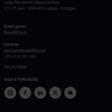
Largo Monterroio Mascarenhas,
nº 1, 7º piso, 1099-081 Lisboa - Portugal
Email geral:
ffms@ffms.pt
Livraria:
apoioaocliente@ffms.pt
+351
219 381 223
Ver no mapa
SIGA A FUNDAÇÃO