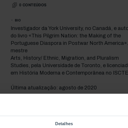
0
CONTEÚDOS
BIO
Investigador da York University, no Canadá, e aut
do livro «This Pilgrim Nation: the Making of the
Portuguese Diaspora in Postwar North America».
mestre
Arts, History/ Ethnic, Migration, and Pluralism
Studies, pela Universidade de Toronto, e licencia
em História Moderna e Contemporânea no ISCTE
Última atualização: agosto de 2020
Detalhes