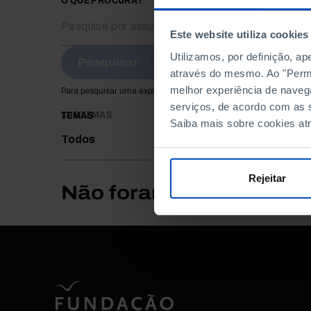
O QUE PROCURA?
Este website utiliza cookies
Utilizamos, por definição, a
Pesquisar
através do mesmo. Ao "Permit
melhor experiência de naveg
Para pesquisar uma expressão coloque-a entre aspas
serviços, de acordo com as s
SUBTEMAS
TEMAS
Saiba mais sobre cookies at
Todos
Rejeitar
Não foram encontrados 