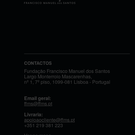
CONTACTOS
Fundação Francisco Manuel dos Santos
Largo Monterroio Mascarenhas,
nº 1, 7º piso, 1099-081 Lisboa - Portugal
Email geral:
ffms@ffms.pt
Livraria:
apoioaocliente@ffms.pt
+351
219 381 223