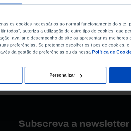
penas os cookies necessários ao normal funcionamento do site,
ir todos", autoriza a utilização de outro tipo de cookies, que 
ação, avaliar o desempenho do site ou apresentar as melhores o
uas preferências. Se pretender escolher os tipos de cookies, cl
TIPOLOGIA
ORDENAR PO
ravés da gestão de preferências ou da nossa
Política de Cooki
Todos
Mais releva
Personalizar
resultados para esta pesquis
Subscreva a newslette