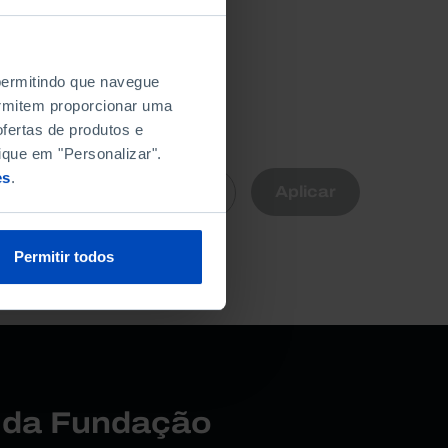
 permitindo que navegue
permitem proporcionar uma
fertas de produtos e
ique em "Personalizar".
R
es
.
Aplicar
Limpar
nte
Permitir todos
a.
r da Fundação