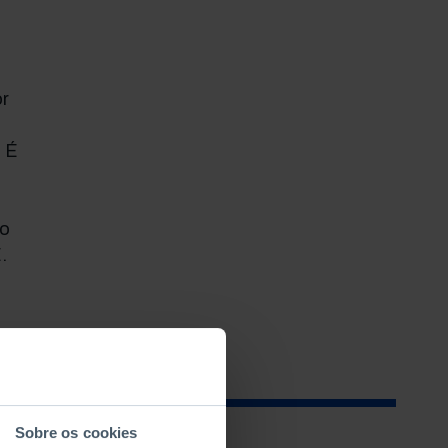
or
 É
do
.
Sobre os cookies