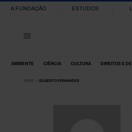
Main navigation
A FUNDAÇÃO
ESTUDOS
Themes Menu
AMBIENTE
CIÊNCIA
CULTURA
DIREITOS E D
HOME
GILBERTO FERNANDES