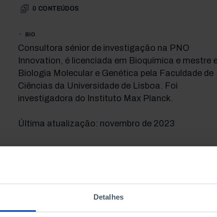
0
CONTEÚDOS
BIO
Consultora sénior de investigação na PNO
Innovation, é licenciada em Bioquímica e mestre
Biologia Molecular e Genética pela Faculdade de
Ciências da Universidade de Lisboa. Foi
investigadora do Instituto Max Planck.
Última atualização: novembro de 2023
Detalhes