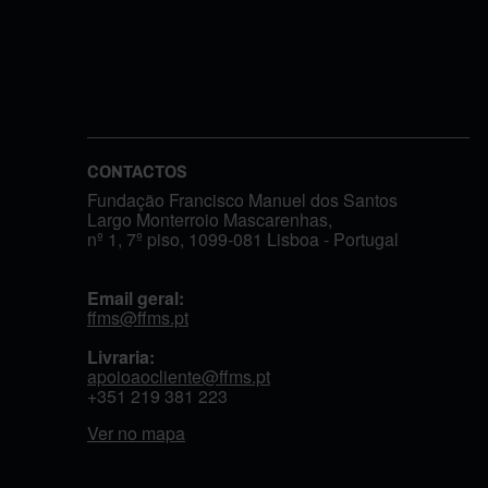
CONTACTOS
Fundação Francisco Manuel dos Santos
Largo Monterroio Mascarenhas,
nº 1, 7º piso, 1099-081 Lisboa - Portugal
Email geral:
ffms@ffms.pt
Livraria:
apoioaocliente@ffms.pt
+351
219 381 223
Ver no mapa