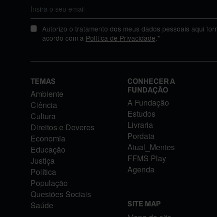
Autorizo o tratamento dos meus dados pessoais aqui for
acordo com a
Política de Privacidade
.*
TEMAS
CONHECER A
FUNDAÇÃO
Ambiente
A Fundação
Ciência
Estudos
Cultura
Livraria
Direitos e Deveres
Pordata
Economia
Atual_Mentes
Educação
FFMS Play
Justiça
Agenda
Política
População
Questões Sociais
Saúde
SITE MAP