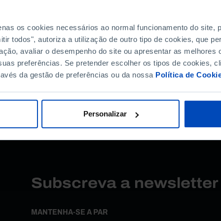
penas os cookies necessários ao normal funcionamento do site,
ir todos", autoriza a utilização de outro tipo de cookies, que 
ação, avaliar o desempenho do site ou apresentar as melhores o
TIPOLOGIA
ORDENAR PO
uas preferências. Se pretender escolher os tipos de cookies, cl
Todos
Mais releva
ravés da gestão de preferências ou da nossa
Política de Cooki
resultados para esta pesquis
Personalizar
Subscreva a newslette
MANTENHA-SE A PAR