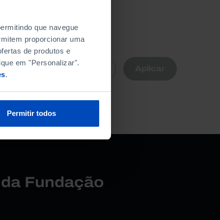
 permitindo que navegue
permitem proporcionar uma
fertas de produtos e
R
ique em "Personalizar".
Aplicar
Limpar
nte
es
.
a.
Permitir todos
r da Fundação