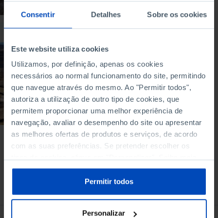
6 MIN
Consentir
Detalhes
Sobre os cookies
ARTIGO
Este website utiliza cookies
As terras raras
tornaram-se a
Utilizamos, por definição, apenas os cookies
principal arma
necessários ao normal funcionamento do site, permitindo
comercial da China
que navegue através do mesmo. Ao "Permitir todos",
autoriza a utilização de outro tipo de cookies, que
28/01/2026
permitem proporcionar uma melhor experiência de
8 MIN
navegação, avaliar o desempenho do site ou apresentar
as melhores ofertas de produtos e serviços, de acordo
com as suas preferências. Se pretender escolher os
tipos de cookies, clique em "Personalizar". Saiba mais
sobre cookies através da gestão de preferências ou da
nossa
Política de Cookies
.
Permitir todos
À venda na Livraria
Personalizar