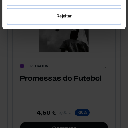
Rejeitar
RETRATOS
Promessas do Futebol
4,50 €
5,00 €
-10%