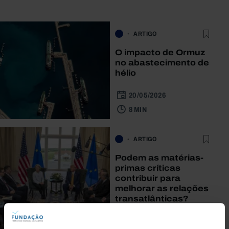
ARTIGO
O impacto de Ormuz
no abastecimento de
hélio
20/05/2026
8 MIN
ARTIGO
Podem as matérias-
primas críticas
contribuir para
melhorar as relações
transatlânticas?
09/04/2026