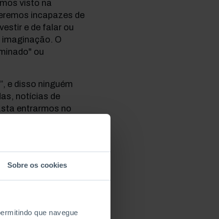
ermos visto na
 seremos incapazes de
stir e de falar ou
a imaginação. O
aminado" ou
e”, e disso ninguém
as, notícias de
Basta entrarmos no
ão de metro ou num
s de pessoas olham
. Muitas delas
e novelas, ensaios
Sobre os cookies
s ou de
 alarme, pois o que
ato em que se lê, do
artre; os outros,
 permitindo que navegue
ens atrás de