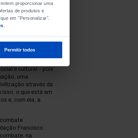
permitem proporcionar uma
das em micro-
fertas de produtos e
ido. Esse exercício
ique em "Personalizar".
cidade de
es
.
a, como terá decerto
ialistas apurar. A
io representa, nem
Permitir todos
 se o passado das
 imaculado. A
ial e cultural – pois
inação, uma
vilização através da
e isso, o que está em
os e, com ela, a
m combate
undação Francisco
 combate, na