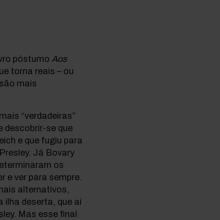
livro póstumo
Aos
e torna reais – ou
s são mais
mais “verdadeiras”
e descobrir-se que
eich e que fugiu para
Presley. Já Bovary
 determinaram os
r e ver para sempre.
ais alternativos,
ilha deserta, que aí
sley. Mas esse final