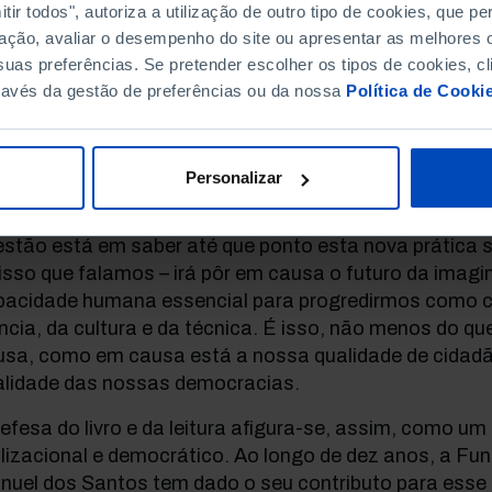
ir todos", autoriza a utilização de outro tipo de cookies, que 
gens, milhões delas, para todos os gostos, visualiza
ação, avaliar o desempenho do site ou apresentar as melhores o
undos, num filme interminável, sem contexto nem sent
uas preferências. Se pretender escolher os tipos de cookies, cl
tiginoso, como é fácil perceber, não só destrói a capa
ravés da gestão de preferências ou da nossa
Política de Cooki
ginação, essencial para a leitura do que quer que sej
ros efeitos psicológicos e mentais que cabe aos espec
stão não é criticar a “estupidificação” que tal exercíc
Personalizar
veredar por um registo nostálgico e passadista, como
tas taxas de analfabetismo fosse um mundo perfeito e
stão está em saber até que ponto esta nova prática soc
isso que falamos – irá pôr em causa o futuro da imag
pacidade humana essencial para progredirmos como ci
ncia, da cultura e da técnica. É isso, não menos do qu
usa, como em causa está a nossa qualidade de cidadã
talidade das nossas democracias.
efesa do livro e da leitura afigura-se, assim, como u
ilizacional e democrático. Ao longo de dez anos, a F
nuel dos Santos tem dado o seu contributo para esse