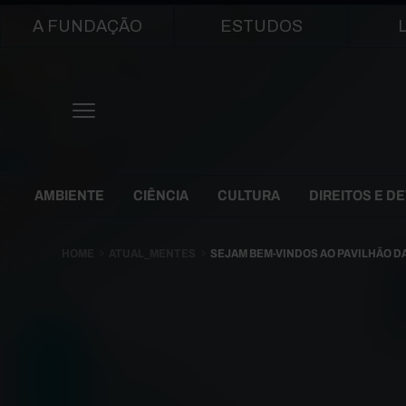
Main navigation
A FUNDAÇÃO
ESTUDOS
Themes Menu
AMBIENTE
CIÊNCIA
CULTURA
DIREITOS E D
HOME
ATUAL_MENTES
SEJAM BEM-VINDOS AO PAVILHÃO DA 