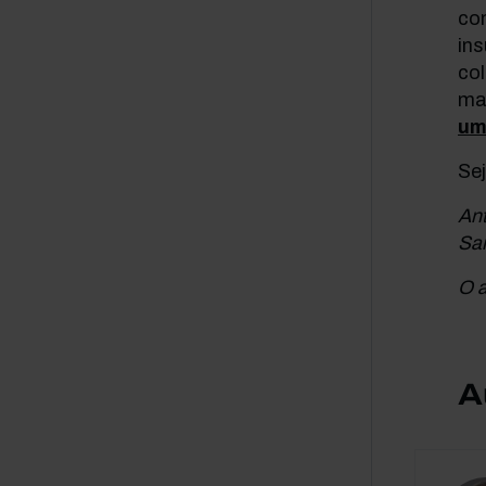
con
ins
co
ma
um
Se
Ant
Sa
O a
A