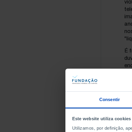
vio
tel
ima
an
no
"li
É f
duv
enc
te
re
ate
est
Consentir
ac
co
mud
Este website utiliza cookies
pap
Utilizamos, por definição, a
ge