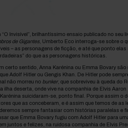
“O Invisível”, brilhantíssimo ensaio publicado no seu 
bros de Gigantes
, Umberto Eco interroga-se sobre o qu
íveis – as personagens de ficção, e até que ponto ela
rdadeiras” do que as personagens históricas.
m certo sentido, Anna Karénina ou Emma Bovary são 
que Adolf Hitler ou Gengis Khan. De Hitler pode sempr
inal não morreu no
bunker
, que sobreviveu à queda do R
 ilha deserta, onde vive na companhia de Elvis Aaron 
Karénina suicidaram-se, ponto final. Porque assim o
ores que as conceberam, e é assim que temos de as le
eremos sempre fantasiar com histórias paralelas e fin
sar que Emma Bovary fugiu com Adolf Hitler para uma 
em juntos e felizes, na ruidosa companhia de Elvis Pre