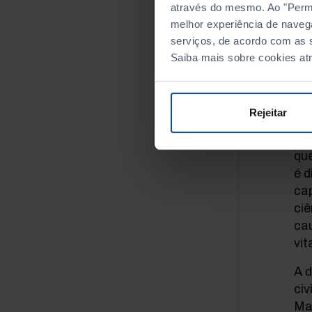
através do mesmo. Ao "Permit
ima
melhor experiência de naveg
seg
serviços, de acordo com as s
ver
Saiba mais sobre cookies at
ima
out
que
Rejeitar
en
al
que
é d
ca
ciê
ca
vi
A d
civ
Ma