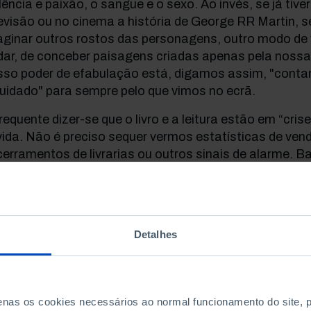
lência e paixão, o sangue e o sexo. Ao invés, se já tiv
evisão ou no cinema a história de George RR Martin,
ginar outros rostos das personagens, outro modo de ve
dar, de conceber paisagens criadas apenas pela noss
sso poder de efabulação está, digamos assim, "cont
quidado" para sempre pelo que vimos no ecrã.
requente dizer-se que o livro e a leitura estão em “cris
ida. Não é preciso sequer vermos estatísticas de vend
erramentos de livrarias ou outros sinais de alarme. 
rminal de um aeroporto ou num autocarro, numa estaç
staurante, num qualquer lugar de espera onde centena
ntas para os visores brilhantes dos seus
smartphones
arão a ler, sem dúvida; notícias de jornais, romances 
Detalhes
adémicos, títulos de não-ficção, mensagens de amigo
mpanheiros. Relativamente a essas, não há motivos de
ou não foi o hábito de leitura, mas o suporte ou form
el para o digital. O inferno são os outros, como diria S
penas os cookies necessários ao normal funcionamento do site,
ralmente os mais novos, que apenas contemplam imag