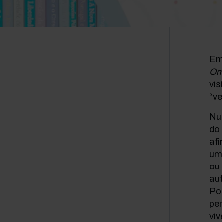
Em 
Om
vis
“ve
Nu
do 
af
uma
ou 
aut
Pod
pen
viv