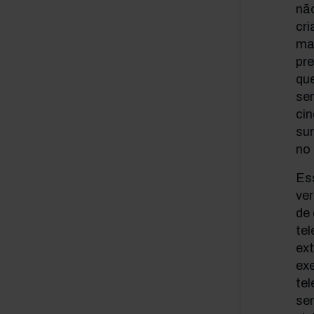
não
cri
mai
pr
qu
sen
cin
su
no 
Ess
ver
de 
te
ext
exe
te
se