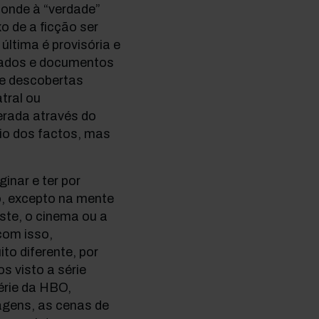
ponde à “verdade”
o de a ficção ser
 última é provisória e
 dados e documentos
e descobertas
atral ou
terada através do
io dos factos, mas
inar e ter por
o, excepto na mente
ste, o cinema ou a
com isso,
to diferente, por
s visto a série
érie da HBO,
agens, as cenas de