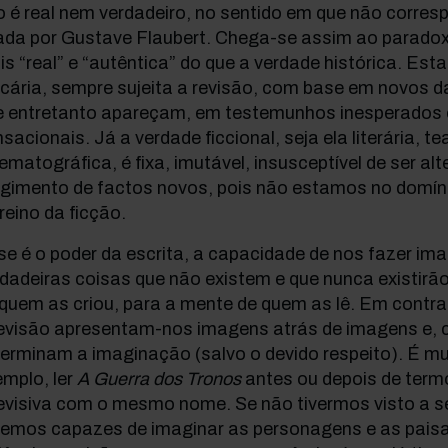
 é real nem verdadeiro, no sentido em que não corres
ada por Gustave Flaubert. Chega-se assim ao paradox
s “real” e “autêntica” do que a verdade histórica. Esta
ecária, sempre sujeita a revisão, com base em novos
e entretanto apareçam, em testemunhos inesperados 
sacionais. Já a verdade ficcional, seja ela literária, te
ematográfica, é fixa, imutável, insusceptível de ser al
rgimento de factos novos, pois não estamos no domín
reino da ficção.
e é o poder da escrita, a capacidade de nos fazer imag
dadeiras coisas que não existem e que nunca existirã
quem as criou, para a mente de quem as lê. Em contra
levisão apresentam-nos imagens atrás de imagens e, 
erminam a imaginação (salvo o devido respeito). É mui
mplo, ler
A Guerra dos Tronos
antes ou depois de termo
levisiva com o mesmo nome. Se não tivermos visto a s
remos capazes de imaginar as personagens e as pais