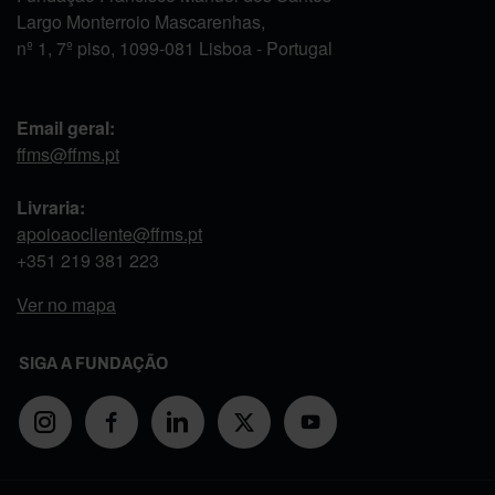
Largo Monterroio Mascarenhas,
nº 1, 7º piso, 1099-081 Lisboa - Portugal
Email geral:
ffms@ffms.pt
Livraria:
apoioaocliente@ffms.pt
+351
219 381 223
Ver no mapa
SIGA A FUNDAÇÃO