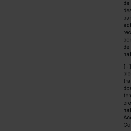
de
de
par
act
rec
con
de
nat
[…
pl
tra
dos
te
cr
nat
Ac
Co