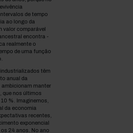
evivência
Intervalos de tempo
ia ao longo da
um valor comparável
ancestral encontra -
ica realmente o
 tempo de uma função
o.
industrializados têm
to anual da
s ambicionam manter
, que nos últimos
e 10 %. Imaginemos,
al da economia
xpectativas recentes,
cimento exponencial
s os 24 anos. No ano