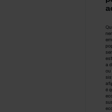
a
Qu
ne
em
po
sen
est
a 
ou 
sis
afi
é q
ec
sus
ec