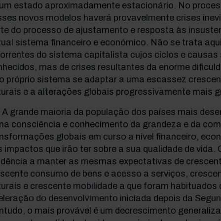
 um estado aproximadamente estacionário. No proces
sses novos modelos haverá provavelmente crises inevi
te do processo de ajustamento e resposta às insuste
ual sistema financeiro e económico. Não se trata aqui
orrentes do sistema capitalista cujos ciclos e causa
hecidos, mas de crises resultantes da enorme dificul
 o próprio sistema se adaptar a uma escassez crescen
urais e a alterações globais progressivamente mais 
] A grande maioria da população dos países mais dese
ena consciência e conhecimento da grandeza e da com
nsformações globais em curso a nível financeiro, eco
 impactos que irão ter sobre a sua qualidade de vida.
ndência a manter as mesmas expectativas de crescent
escente consumo de bens e acesso a serviços, crescen
urais e crescente mobilidade a que foram habituados
eleração do desenvolvimento iniciada depois da Segun
ntudo, o mais provável é um decrescimento generaliza