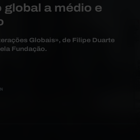
global a médio e
o
terações Globais», de Filipe Duarte
pela Fundação.
IN