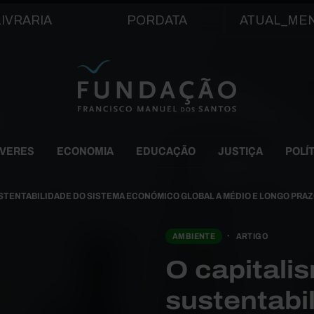
Passar para o conteúdo principal
LIVRARIA
PORDATA
ATUAL_ME
EVERES
ECONOMIA
EDUCAÇÃO
JUSTIÇA
POLÍ
USTENTABILIDADE DO SISTEMA ECONÓMICO GLOBAL A MÉDIO E LONGO PRA
AMBIENTE
ARTIGO
O capitali
sustentabi