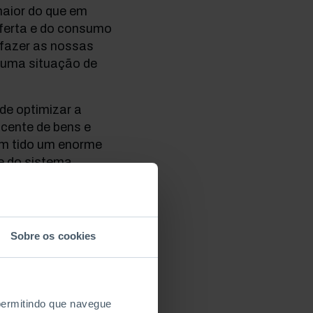
maior do que em
oferta e do consumo
sfazer as nossas
 uma situação de
de optimizar a
cente de bens e
em tido um enorme
de do sistema
ema, os preços das
ferta de curto prazo
dos recursos naturais
custos das
Sobre os cookies
utilização. Os
uportar em virtude da
rações globais do
 inexistência no
 permitindo que navegue