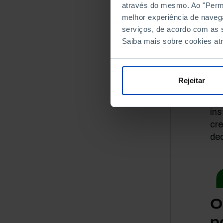
sis
através do mesmo. Ao "Permit
inc
melhor experiência de naveg
serviços, de acordo com as s
[…]
Saiba mais sobre cookies at
aqu
e d
pa
Rejeitar
dim
cor
ins
cr
dec
O
p