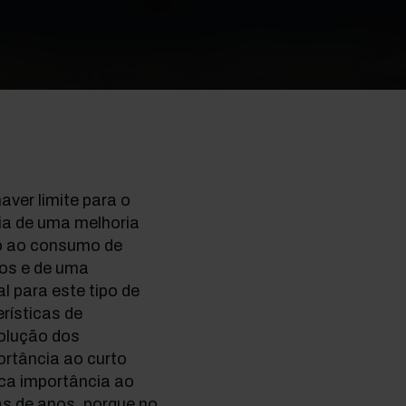
ver limite para o
ia de uma melhoria
so ao consumo de
dos e de uma
 para este tipo de
rísticas de
olução dos
rtância ao curto
uca importância ao
as de anos, porque no