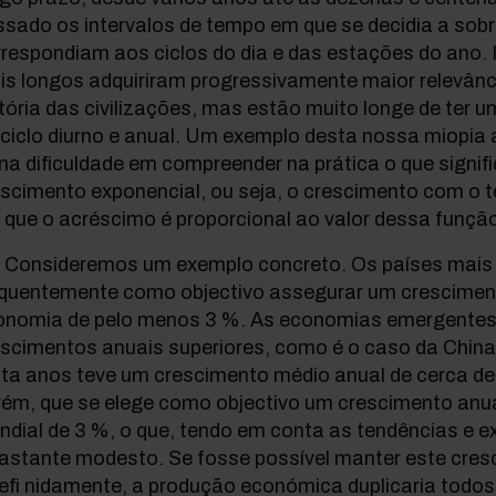
sado os intervalos de tempo em que se decidia a sobr
respondiam aos ciclos do dia e das estações do ano. 
is longos adquiriram progressivamente maior relevânc
tória das civilizações, mas estão muito longe de ter 
ciclo diurno e anual. Um exemplo desta nossa miopia 
na dificuldade em compreender na prática o que signif
escimento exponencial, ou seja, o crescimento com o
que o acréscimo é proporcional ao valor dessa funçã
] Consideremos um exemplo concreto. Os países mais 
equentemente como objectivo assegurar um crescimen
onomia de pelo menos 3 %. As economias emergente
scimentos anuais superiores, como é o caso da China
inta anos teve um crescimento médio anual de cerca d
rém, que se elege como objectivo um crescimento anu
dial de 3 %, o que, tendo em conta as tendências e e
bastante modesto. Se fosse possível manter este cres
efi nidamente, a produção económica duplicaria todo