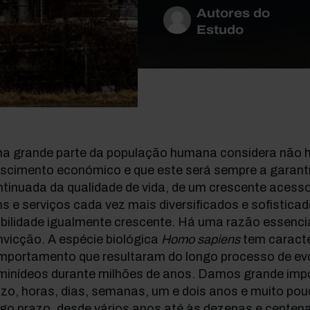
Autores do
Estudo
a grande parte da população humana considera não ha
escimento económico e que este será sempre a garant
ntinuada da qualidade de vida, de um crescente aces
s e serviços cada vez mais diversificados e sofistica
ilidade igualmente crescente. Há uma razão essencial
vicção. A espécie biológica
Homo sapiens
tem caracte
mportamento que resultaram do longo processo de ev
minídeos durante milhões de anos. Damos grande impo
zo, horas, dias, semanas, um e dois anos e muito po
go prazo, desde vários anos até às dezenas e centen