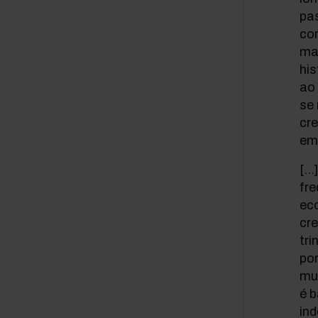
pas
cor
ma
his
ao 
se 
cr
em 
[…
fr
ec
cre
tr
po
mun
é 
ind