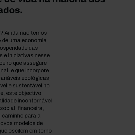
zados.
l? Ainda não temos
vo de uma economia
rosperidade das
e iniciativas nesse
nceiro que assegure
nal, e que incorpore
ariáveis ecológicas,
vel e sustentável no
e, este objectivo
ealidade incontornável
ocial, financeira,
m caminho para a
 novos modelos de
que oscilem em torno