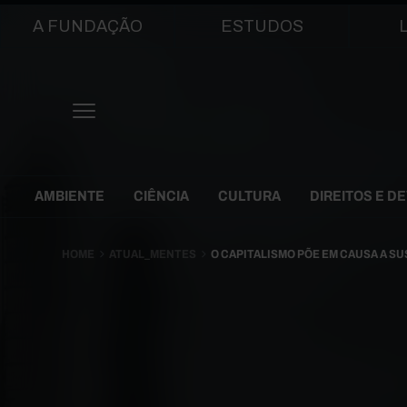
Main navigation
A FUNDAÇÃO
ESTUDOS
Themes Menu
AMBIENTE
CIÊNCIA
CULTURA
DIREITOS E D
HOME
ATUAL_MENTES
O CAPITALISMO PÕE EM CAUSA A S