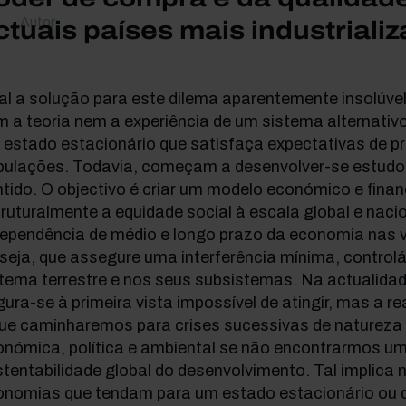
Autor
ctuais países mais industriali
al a solução para este dilema aparentemente insolúve
m a teoria nem a experiência de um sistema alternati
 estado estacionário que satisfaça expectativas de p
pulações. Todavia, começam a desenvolver-se estudos 
tido. O objectivo é criar um modelo económico e fina
ruturalmente a equidade social à escala global e nacio
dependência de médio e longo prazo da economia nas v
seja, que assegure uma interferência mínima, controlá
tema terrestre e nos seus subsistemas. Na actualidad
gura-se à primeira vista impossível de atingir, mas a r
ue caminharemos para crises sucessivas de natureza s
onómica, política e ambiental se não encontrarmos u
tentabilidade global do desenvolvimento. Tal implica
onomias que tendam para um estado estacionário ou 