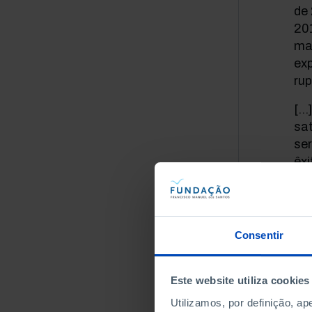
de
201
mat
ex
rup
[…]
sa
ser
êxi
eco
me
e o
e 
Consentir
ext
pre
Este website utiliza cookies
es
amb
Utilizamos, por definição, a