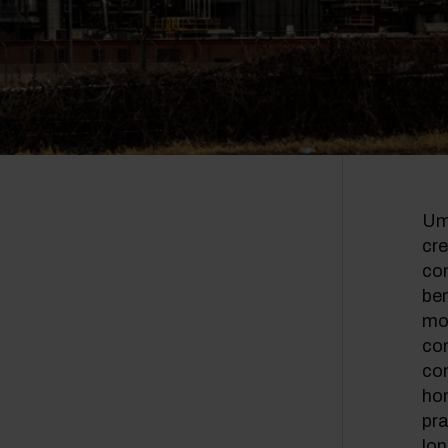
Um
cr
co
ben
mob
con
co
ho
pra
lon