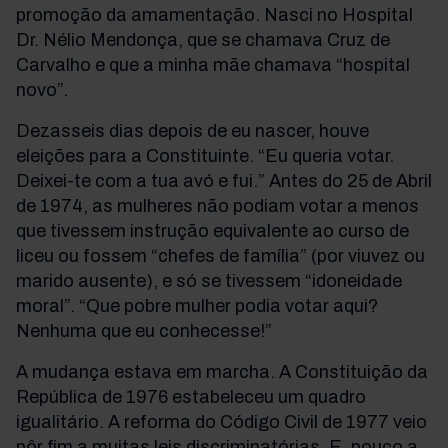
promoção da amamentação. Nasci no Hospital
Dr. Nélio Mendonça, que se chamava Cruz de
Carvalho e que a minha mãe chamava “hospital
novo”.
Dezasseis dias depois de eu nascer, houve
eleições para a Constituinte. “Eu queria votar.
Deixei-te com a tua avó e fui.” Antes do 25 de Abril
de 1974, as mulheres não podiam votar a menos
que tivessem instrução equivalente ao curso de
liceu ou fossem “chefes de família” (por viuvez ou
marido ausente), e só se tivessem “idoneidade
moral”. “Que pobre mulher podia votar aqui?
Nenhuma que eu conhecesse!”
A mudança estava em marcha. A Constituição da
República de 1976 estabeleceu um quadro
igualitário. A reforma do Código Civil de 1977 veio
pôr fim a muitas leis discriminatórias. E, pouco a