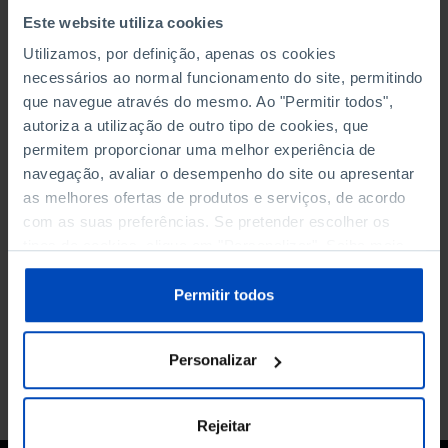
Este website utiliza cookies
Utilizamos, por definição, apenas os cookies
necessários ao normal funcionamento do site, permitindo
que navegue através do mesmo. Ao "Permitir todos",
autoriza a utilização de outro tipo de cookies, que
permitem proporcionar uma melhor experiência de
navegação, avaliar o desempenho do site ou apresentar
as melhores ofertas de produtos e serviços, de acordo
ENSAIOS
com as suas preferências. Se pretender escolher os
O Sono dos Portugueses
tipos de cookies, clique em "Personalizar". Saiba mais
sobre cookies através da gestão de preferências ou da
nossa
Política de Cookies
.
Permitir todos
2,50 €
5,00 €
-50%
Comprar
Personalizar
Rejeitar