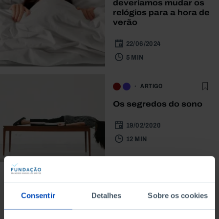
deveríamos mudar os
relógios para a hora de
verão
22/06/2024
5 MIN
ARTIGO
Os segredos do sono
19/02/2020
12 MIN
Consentir
Detalhes
Sobre os cookies