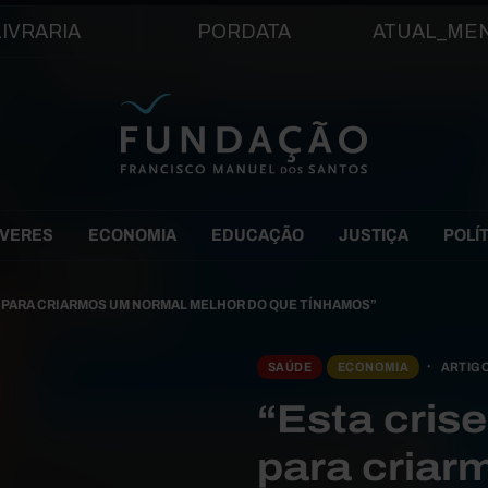
Passar para o conteúdo principal
LIVRARIA
PORDATA
ATUAL_ME
EVERES
ECONOMIA
EDUCAÇÃO
JUSTIÇA
POLÍ
E PARA CRIARMOS UM NORMAL MELHOR DO QUE TÍNHAMOS”
SAÚDE
ECONOMIA
ARTIG
“Esta cris
para criar