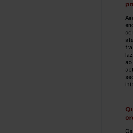
po
Ain
en
co
afe
tra
laz
ao
ac
sec
inf
Qu
cr
Os