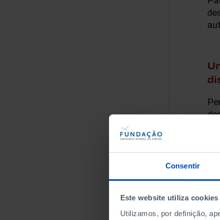
Par
de
au
Um
di
Pe
de
a d
co
não
des
Consentir
cru
equ
Este website utiliza cookies
Utilizamos, por definição, a