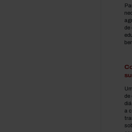
Pa
nec
ag
de 
ed
ben
Co
su
Um
de 
di
a 
tra
so