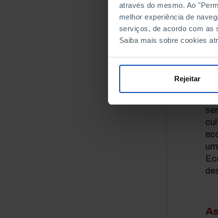
através do mesmo. Ao "Permit
Áf
melhor experiência de naveg
da
serviços, de acordo com as s
pa
Saiba mais sobre cookies at
pa
hi
Rejeitar
Do 
mun
se
cu
eco
um 
Eco
des
As