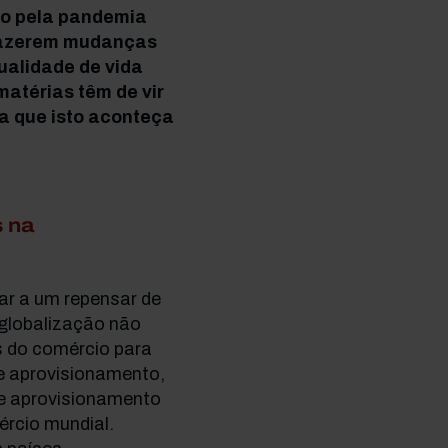
do pela pandemia
 fazerem mudanças
ualidade de vida
atérias têm de vir
a que isto aconteça
 na
ar a um repensar de
 globalização não
os do comércio para
e aprovisionamento,
de aprovisionamento
ércio mundial.