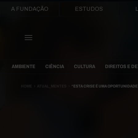
Main navigation
A FUNDAÇÃO
ESTUDOS
Themes Menu
AMBIENTE
CIÊNCIA
CULTURA
DIREITOS E D
HOME
ATUAL_MENTES
“ESTA CRISE É UMA OPORTUNIDAD