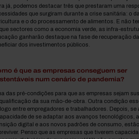
ra já, podemos destacar três que prestaram uma resp
essidades que surgiram durante a crise sanitária: o d
ricultura e o do processamento de alimentos. E não t
que sectores como a economia verde, as infra-estrutur
ucação ganharão destaque na fase de recuperação da 
eficiar dos investimentos públicos.
mo é que as empresas conseguem ser
stentáveis num cenário de pandemia?
a das pré-condições para que as empresas sejam sust
qualificação da sua mão-de-obra. Outra condição esse
álogo entre empregadores e trabalhadores. Depois, se
capacidade de se adaptar aos avanços tecnológicos, 
nsição digital e aos novos padrões de consumo, estã
breviver. Penso que as empresas que tiverem capacid