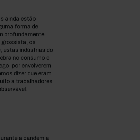
vas ainda estão
lguma forma de
am profundamente
 grossista, os
, estas indústrias do
quebra no consumo e
ego, por envolverem
emos dizer que eram
uito a trabalhadores
observável.
durante a pandemia.