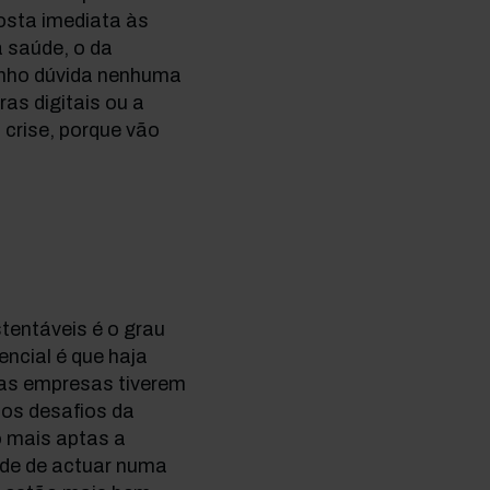
osta imediata às
a saúde, o da
enho dúvida nenhuma
as digitais ou a
crise, porque vão
entáveis é o grau
ncial é que haja
 as empresas tiverem
aos desafios da
o mais aptas a
ade de actuar numa