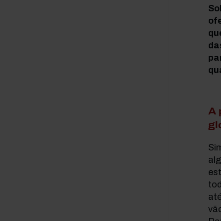
So
of
qu
da
pa
qu
A 
gl
Sim
alg
est
to
at
vão