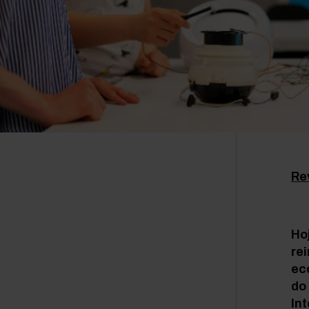
Re
Ho
re
ec
do
In