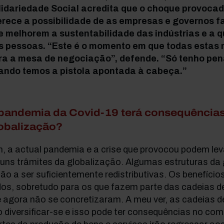
lidariedade Social acredita que o choque provoca
erece a possibilidade de as empresas e governos
e melhorem a sustentabilidade das indústrias e a q
s pessoas. “Este é o momento em que todas estas m
ra a mesa de negociação”, defende. “Só tenho pen
ando temos a pistola apontada à cabeça.”
pandemia da Covid-19 terá consequências
obalização?
, a actual pandemia e a crise que provocou podem lev
uns trâmites da globalização. Algumas estruturas da
ão a ser suficientemente redistributivas. Os benefíci
dos, sobretudo para os que fazem parte das cadeias d
é agora não se concretizaram. A meu ver, as cadeias 
 diversificar-se e isso pode ter consequências no com