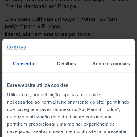
Frente Nacional, em França.
E as suas políticas ameaçam tornar-se "um
perigo" para a Europa
liberal, alertam analistas políticos,
investigadores e responsáveis pelas instituições
comunitárias, como o antigo presidente do
Conselho Europeu, Herman Van Rompuy, ou o ex-
Consentir
Detalhes
Sobre os cookies
presidente do Parlamento Europeu,
Martin Schulz.
"O populismo é tão ameaçador porque é
Este website utiliza cookies
contagioso", justifica Pappas, adiantando
Utilizamos, por definição, apenas os cookies
que "o aparecimento e crescimento de um partido
necessários ao normal funcionamento do site, permitindo
populista vai previsivelmente arrastar os outros
que navegue através do mesmo. Ao "Permitir todos",
partidos desse país numa direcção populista".
autoriza a utilização de outro tipo de cookies, que
permitem proporcionar uma melhor experiência de
Mas nem todos os académicos têm uma visão
navegação, avaliar o desempenho do site ou apresentar
negativa do fenómeno. "Há necessidade