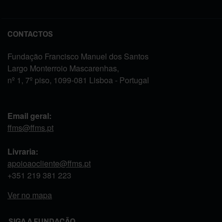
CONTACTOS
Fundação Francisco Manuel dos Santos
Largo Monterroio Mascarenhas,
nº 1, 7º piso, 1099-081 Lisboa - Portugal
Email geral:
ffms@ffms.pt
Livraria:
apoioaocliente@ffms.pt
+351
219 381 223
Ver no mapa
SIGA A FUNDAÇÃO