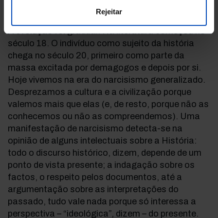
“
moi haïssable
” de Pascal nas
Pensées
para o
Rejeitar
império público e a adoração generalizada do eu.
A evolução foi gradual. Na literatura começou no
século 18. O indivíduo como sujeito da história
chega no século 20, primeiro como parte da
massa excitada por demagogos e depois por si.
Hoje vivemos na era do narcisismo generalizado.
Desprezamos a cultura e a civilização porque
valemos mais que elas (e, de resto, porque não as
conhecemos ou não as compreendemos). Uma
manifestação de narcisismo detecta-se na
opinião de alguns intelectuais sobre a História:
todo o discurso histórico, dizem, depende de um
ponto de vista presente; a indagação sobre os
factos, o respeito pelos documentos, até a
argumentação sobre as interpretações do
passado, tudo vale nada porque só interessa a
perspectiva – “ideológica”, dizem – do presente.