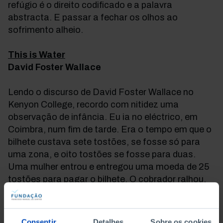
refúgio é o direito codificado e a palavra
abstracta. E passar a fechar os olhos ao
sofrimento alheio.
This is Water
David Foster Wallace
Lendo o discurso de David Foster Wallace no
Kenyon College, recordo com nitidez uma
observação de infância. Eu ia no eléctrico, em
Coimbra, num fim de tarde. Era o tempo em que o
bilhete custava sete tostões, se fosse só para
uma zona, e oito tostões se fosse para duas.
Uma mulher entrou e entregou uma moeda de 25
tostões para pagar o bilhete. O cobrador ralhou,
resmungando que não tinha troco. A mulher ficou
aflita (ou devolveu o ralhete, já não recordo).
Sendo pequeno, fiquei impressionado com o
Consentir
Detalhes
Sobre os cookies