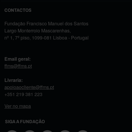
CONTACTOS
Fundação Francisco Manuel dos Santos
Largo Monterroio Mascarenhas,
nº 1, 7º piso, 1099-081 Lisboa - Portugal
Email geral:
ffms@ffms.pt
Livraria:
apoioaocliente@ffms.pt
+351
219 381 223
Ver no mapa
SIGA A FUNDAÇÃO