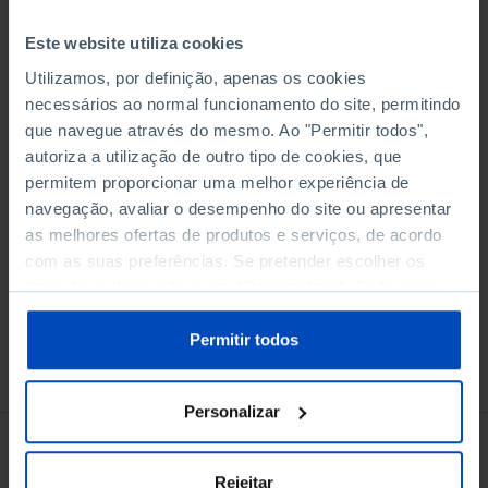
Este website utiliza cookies
Utilizamos, por definição, apenas os cookies
necessários ao normal funcionamento do site, permitindo
Adicionar ao cesto
que navegue através do mesmo. Ao "Permitir todos",
autoriza a utilização de outro tipo de cookies, que
permitem proporcionar uma melhor experiência de
eBook
navegação, avaliar o desempenho do site ou apresentar
as melhores ofertas de produtos e serviços, de acordo
com as suas preferências. Se pretender escolher os
tipos de cookies, clique em "Personalizar". Saiba mais
sobre cookies através da gestão de preferências ou da
nossa
Política de Cookies
.
Permitir todos
Conheça também
Personalizar
Rejeitar