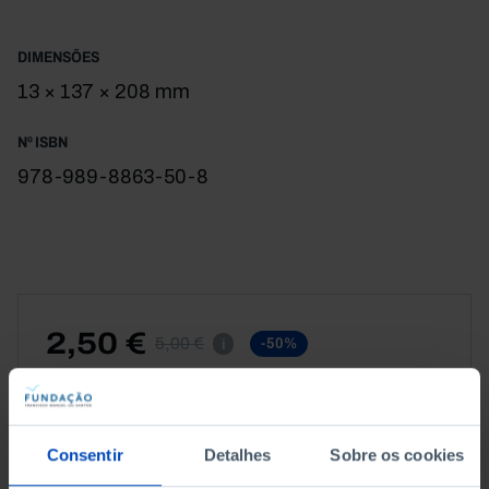
«Qualidade da Democracia em Portugal».
DIMENSÕES
13 × 137 × 208 mm
Nº ISBN
978-989-8863-50-8
2,50 €
5,00 €
-50%
i
CAPA DURA
Consentir
Detalhes
Sobre os cookies