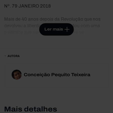
Nº. 79 JANEIRO 2018
Mais de 40 anos depois da Revolução que nos
devolveu a liberdade, o país acordou com uma
Ler mais
polémica que partia da premissa «e se
suspendêssemos a democracia?». Se nos
parece, agora, um episódio político que se
dissolveu na espuma dos dias, a verdade é que
AUTORA
pode bem resumir a nossa crescente falta de
confiança na qualidade da democracia em
Portugal. Afinal, o que esperam os portugueses
Conceição Pequito Teixeira
da democracia? Que ideia têm dela? Que causas
contribuíram para a baixa de popularidade do
regime? Como lidar com as consequências e
traçar um novo rumo para o regime democrático
em Portugal? Conheça as respostas a estas e a
Mais detalhes
outras perguntas no ensaio-barómetro sobre a