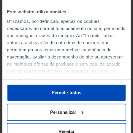
instituições. A sua transformação passa pela
simplificação contratual, pela criação de um
Este website utiliza cookies
quadro correto de incentivos para os
Utilizamos, por definição, apenas os cookies
investimentos das empresas e dos trabalhadores.
necessários ao normal funcionamento do site, permitindo
Adicionar ao cesto
Este ensaio mostra um caminho possível. Com o
que navegue através do mesmo. Ao "Permitir todos",
mercado como parceiro.
autoriza a utilização de outro tipo de cookies, que
permitem proporcionar uma melhor experiência de
eBook
navegação, avaliar o desempenho do site ou apresentar
as melhores ofertas de produtos e serviços, de acordo
com as suas preferências. Se pretender escolher os
tipos de cookies, clique em "Personalizar". Saiba mais
sobre cookies através da gestão de preferências ou da
nossa
Política de Cookies
.
Permitir todos
Conheça também
Personalizar
Rejeitar