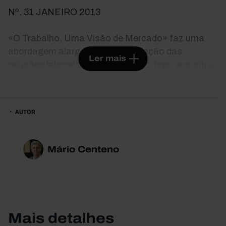
Nº. 31 JANEIRO 2013
«O Trabalho, Uma Visão de Mercado» faz uma
abordagem alargada da organização das
Ler mais
relações laborais em Portugal. No topo encontra-
se a sua segmentação, que raciona as
oportunidades de emprego de forma ineficiente. A
emergência dos contratos a prazo, como forma
AUTOR
quase exclusiva de entrada no mercado, e a baixa
taxa de conversão desses contratos em relações
laborais duradouras, promove o desinvestimento
Mário Centeno
em formação e educação. Esta é uma das
principais fontes de desigualdade em Portugal e a
principal razão para o sentimento de falta de
proteção dos trabalhadores portugueses. Em
Portugal leva-se demasiado tempo a voltar ao
Mais detalhes
emprego. As características estruturais do