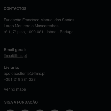
CONTACTOS
Fundação Francisco Manuel dos Santos
Largo Monterroio Mascarenhas,
nº 1, 7º piso, 1099-081 Lisboa - Portugal
Email geral:
ffms@ffms.pt
Livraria:
apoioaocliente@ffms.pt
+351
219 381 223
Ver no mapa
SIGA A FUNDAÇÃO