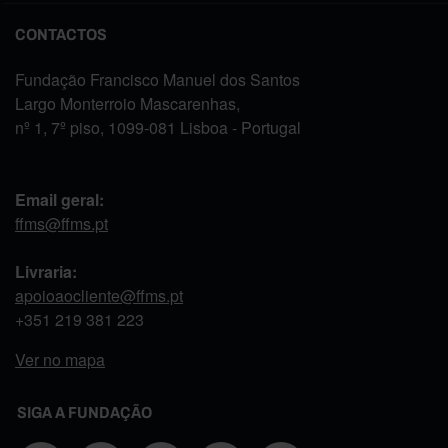
CONTACTOS
Fundação Francisco Manuel dos Santos
Largo Monterroio Mascarenhas,
nº 1, 7º piso, 1099-081 Lisboa - Portugal
Email geral:
ffms@ffms.pt
Livraria:
apoioaocliente@ffms.pt
+351
219 381 223
Ver no mapa
SIGA A FUNDAÇÃO