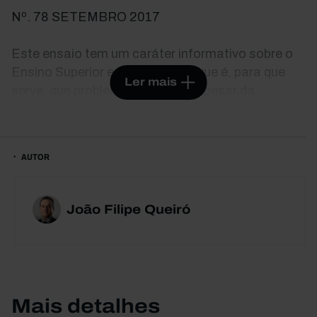
Nº. 78 SETEMBRO 2017
Este ensaio tem um caráter informativo sobre o
Ensino Superior em Portugal: o que é, para que
Ler mais
serve, que problemas enfrenta. Apesar da
importância vital do setor para o país, nota-se um
grande desconhecimento público do Ensino
Superior, do seu valor estratégico, da sua
AUTOR
complexidade e variedade, das suas diferenças
em relação ao Ensino Básico e Secundário. Tal
desconhecimento é muito negativo, e tentar
João Filipe Queiró
combatê-lo é a principal razão para a existência
deste livro.
Mais detalhes