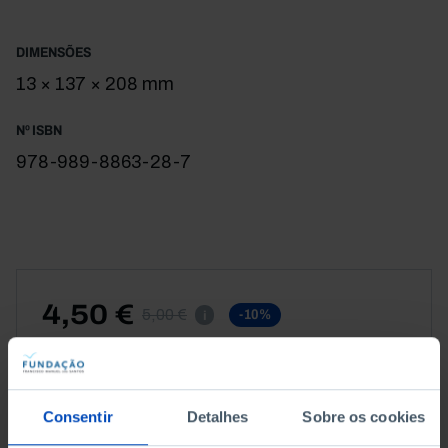
DIMENSÕES
13 × 137 × 208 mm
Nº ISBN
978-989-8863-28-7
4,50 €
5,00 €
-10%
i
CAPA DURA
Consentir
Detalhes
Sobre os cookies