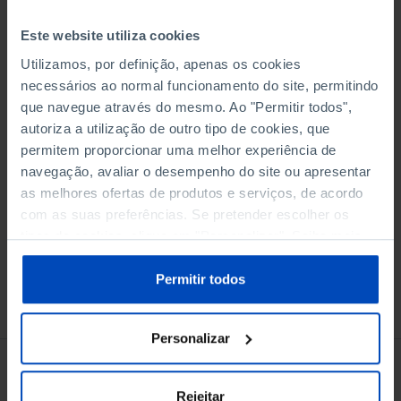
Este website utiliza cookies
Utilizamos, por definição, apenas os cookies
necessários ao normal funcionamento do site, permitindo
Adicionar ao cesto
que navegue através do mesmo. Ao "Permitir todos",
autoriza a utilização de outro tipo de cookies, que
permitem proporcionar uma melhor experiência de
eBook
navegação, avaliar o desempenho do site ou apresentar
as melhores ofertas de produtos e serviços, de acordo
com as suas preferências. Se pretender escolher os
tipos de cookies, clique em "Personalizar". Saiba mais
sobre cookies através da gestão de preferências ou da
nossa
Política de Cookies
.
Permitir todos
Conheça também
Personalizar
Rejeitar