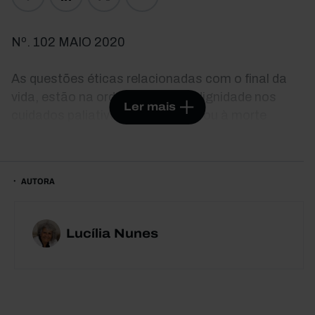
Nº. 102 MAIO 2020
As questões éticas relacionadas com o final da
vida, estão na ordem do dia: da dignidade nos
Ler mais
cuidados paliativos, à eutanásia ou à morte
assistida. Neste livro encontra um guia de
reflexão sobre o que pode antecipar quando não
estiver em condições físicas ou mentais de decidir
AUTORA
o seu fim de vida. Para isso, esclarece opções
como o Testamento Vital, que permite definir os
cuidados de saúde que quer e não quer receber, ou
Lucília Nunes
a nomeação de um procurador de cuidados de
saúde, atribuindo-lhe poderes representativos
para decidir sobre tratamentos e intervenções,
quando estiver incapaz de expressar a sua