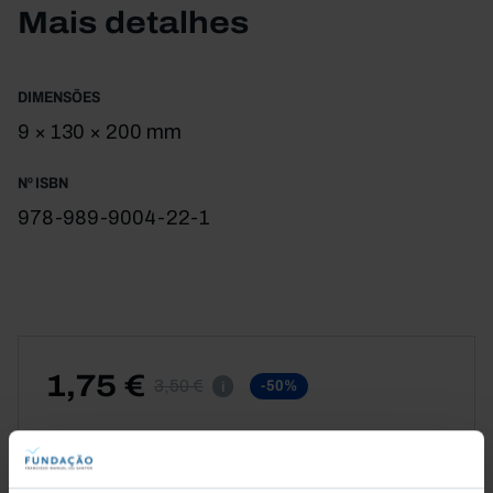
vontade. Uma reflexão sobre decisões
Mais detalhes
fundamentais. Porque é possível viver melhor e
morrer mais dignamente.
DIMENSÕES
9 × 130 × 200 mm
Nº ISBN
978-989-9004-22-1
1,75 €
3,50 €
-50%
i
CAPA MOLE