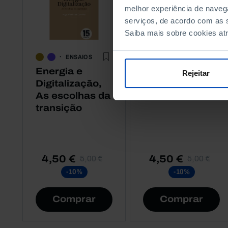
melhor experiência de naveg
serviços, de acordo com as s
Saiba mais sobre cookies at
ENSAIOS
ENSAIOS
Energia e
Regiões
Rejeitar
Digitalização,
Autónomas
As escolhas da
transição
4,50 €
4,50 €
5,00 €
5,00 €
-10%
-10%
Comprar
Comprar