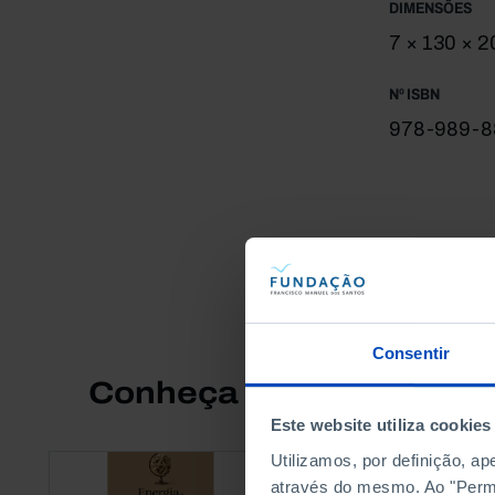
DIMENSÕES
7 × 130 × 
Nº ISBN
978-989-8
Consentir
Conheça também
Este website utiliza cookies
Utilizamos, por definição, a
através do mesmo. Ao "Permit