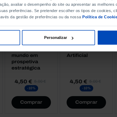
ação, avaliar o desempenho do site ou apresentar as melhores o
uas preferências. Se pretender escolher os tipos de cookies, cl
ravés da gestão de preferências ou da nossa
Política de Cooki
ENSAIOS
ENSAIOS
Pensar o
Economia,
Personalizar
Futuro,
Inovação e
Portugal e o
Inteligência
mundo em
Artificial
prospetiva
estratégica
4,50 €
4,50 €
5,00 €
5,00 €
-10%
-10%
Comprar
Comprar