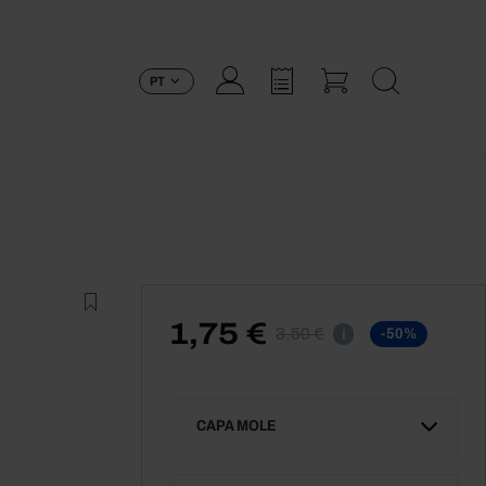
PT
1,75 €
3,50 €
-50%
i
CAPA MOLE