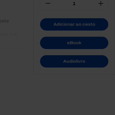
sete
Adicionar ao cesto
vens que
 a
eBook
as pelos
.
adotaram
Audiolivro
e,
hecerem
como uma