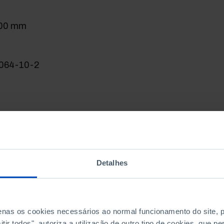
200 mm
064-10-2
Detalhes
penas os cookies necessários ao normal funcionamento do site,
ir todos", autoriza a utilização de outro tipo de cookies, que 