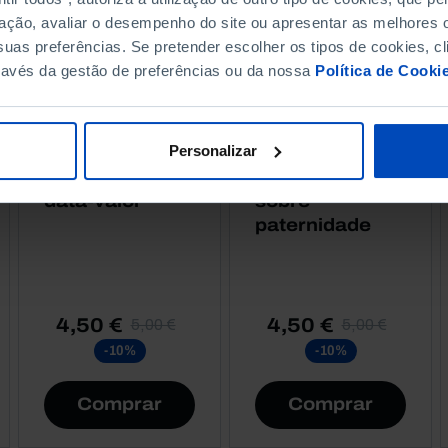
ação, avaliar o desempenho do site ou apresentar as melhores o
uas preferências. Se pretender escolher os tipos de cookies, cl
ravés da gestão de preferências ou da nossa
Política de Cooki
RETRATOS
RETRATOS
Personalizar
Bancários,
Pais Nossos,
Retratos com
Conversas
data-valor
sobre
paternidade
4,50 €
4,50 €
5,00 €
5,00 €
-10%
-10%
Comprar
Comprar