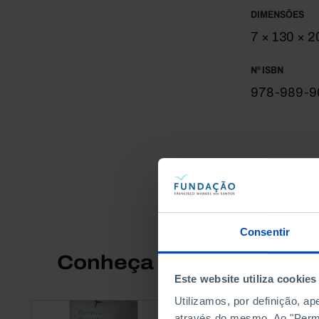
DIMENSÕES
7 × 130 × 
Nº ISBN
978-989-9
Consentir
Conheça também
Este website utiliza cookies
Utilizamos, por definição, a
através do mesmo. Ao "Permit