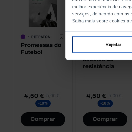
melhor experiência de naveg
serviços, de acordo com as s
Saiba mais sobre cookies at
RETRATOS
RETRATOS
Rejeitar
Promessas do
Portugueses
Futebol
Ciganos, Cinco
séculos de
resistência
4,50 €
4,50 €
5,00 €
5,00 €
-10%
-10%
Comprar
Comprar