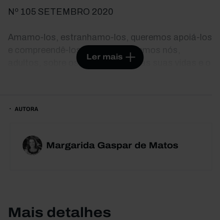
Nº 105 SETEMBRO 2020
Amamo-los, estranhamo-los, queremos apoiá-los
e compreendê-los. Mas que sabemos nós,
Ler mais
adultos, sobre os adolescentes, as suas vidas e o
seu entendimento do mundo? Os adolescentes
têm características que os unem como grupo e
outras que os individualizam. São fruto do tempo
AUTORA
em que vivem, mas traçam os seus próprios
percursos, diferenciadores. Eliminados os lugares
comuns que os banalizam, como podemos
Margarida Gaspar de Matos
encará los com simultâneas consistência e
flexibilidade? Este livro dirige se a pais,
educadores, técnicos de saúde e adultos em
geral, aos quais fornece ideias chave úteis, após
explorar as questões centrais da adolescência: a
Mais detalhes
relação com o corpo, a tecnologia e o lazer, a