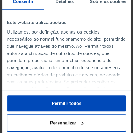
Consentir
Detalhes
Sobre os cookies
Este website utiliza cookies
Adicionar ao cesto
Utilizamos, por definição, apenas os cookies
necessários ao normal funcionamento do site, permitindo
que navegue através do mesmo. Ao "Permitir todos",
eBook
autoriza a utilização de outro tipo de cookies, que
permitem proporcionar uma melhor experiência de
navegação, avaliar o desempenho do site ou apresentar
Audiolivro
as melhores ofertas de produtos e serviços, de acordo
com as suas preferências. Se pretender escolher os
tipos de cookies, clique em "Personalizar". Saiba mais
sobre cookies através da gestão de preferências ou da
nossa
Política de Cookies
.
Permitir todos
Conheça também
Personalizar