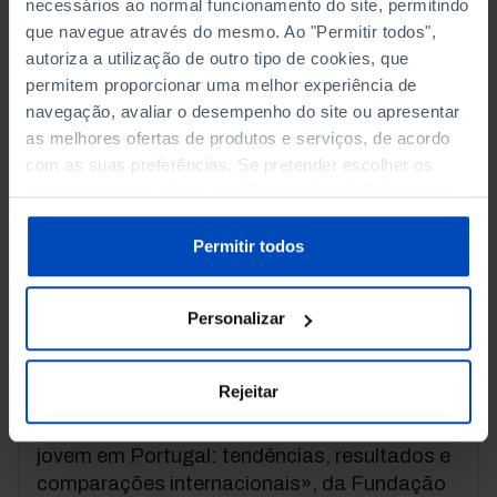
necessários ao normal funcionamento do site, permitindo
mais horas por semana em creches e escolas
que navegue através do mesmo. Ao "Permitir todos",
na Europa.
autoriza a utilização de outro tipo de cookies, que
PDF 471(KB)
permitem proporcionar uma melhor experiência de
navegação, avaliar o desempenho do site ou apresentar
as melhores ofertas de produtos e serviços, de acordo
com as suas preferências. Se pretender escolher os
tipos de cookies, clique em "Personalizar". Saiba mais
14
maio
sobre cookies através da gestão de preferências ou da
2026
nossa
Política de Cookies
.
Permitir todos
Ensino superior em Portugal: evolução,
desafios e impacto no emprego e nos
Personalizar
salários
Da autoria de Luís Catela Nunes
Rejeitar
(coordenador), Pedro Reis e Teresa Thomas,
o policy paper «Ensino Superior e emprego
jovem em Portugal: tendências, resultados e
comparações internacionais», da Fundação