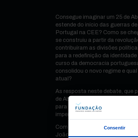
Consegue imaginar um 25 de Abri
estende do início das guerras de
Portugal na CEE? Como se cheg
se construiu a partir da revolu
contribuíram as divisões polític
para a redefinição da identidade
curso da democracia portugues
consolidou o novo regime e qual
atual?
As resposta neste debate, que p
de Abril, 25 anos que mudaram 
para discutir a transição de Por
imperial isolada para uma demo
Com o autor José Miguel Sardica
Consentir
João Avillez e o politólogo Antó