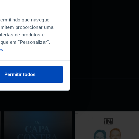
 permitindo que navegue
permitem proporcionar uma
fertas de produtos e
ique em "Personalizar".
es
.
Permitir todos