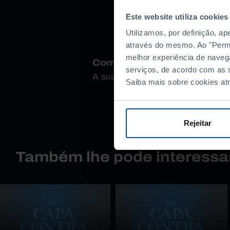
Este website utiliza cookies
Utilizamos, por definição, a
através do mesmo. Ao "Permit
melhor experiência de naveg
Como avalia este conteúdo
serviços, de acordo com as s
A sua opinião é importante.
Saiba mais sobre cookies at
Rejeitar
Também lhe pode interessa