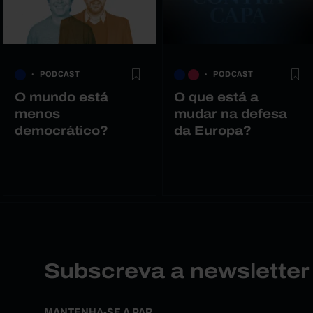
PODCAST
PODCAST
O mundo está
O que está a
menos
mudar na defesa
democrático?
da Europa?
Subscreva a newslette
MANTENHA-SE A PAR