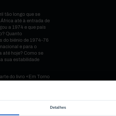
l tão longo que se
 África até à entrada de
ou a 1974 e que país
ção? Quanto
as do biénio de 1974-76
 nacional e para o
a até hoje? Como se
 a sua estabilidade
arte do livro «Em Torno
Portugal (1961-1986)»
tugal de uma ditadura
cracia europeizada.
, a jornalista Maria
Detalhes
nio Costa Pinto.