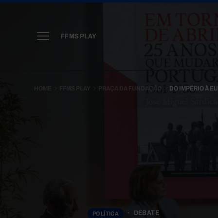
FFMS PLAY
HOME
FFMS PLAY
PRAÇA DA FUNDAÇÃO
DO IMPÉRIO À E
DEBATE
POLÍTICA