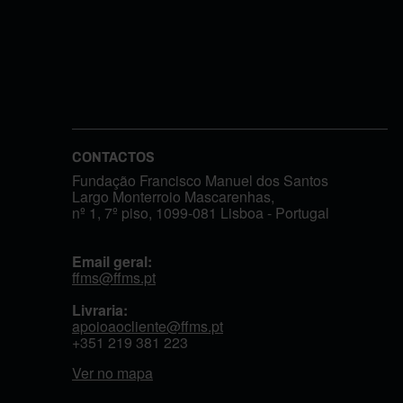
CONTACTOS
Fundação Francisco Manuel dos Santos
Largo Monterroio Mascarenhas,
nº 1, 7º piso, 1099-081 Lisboa - Portugal
Email geral:
ffms@ffms.pt
Livraria:
apoioaocliente@ffms.pt
+351
219 381 223
Ver no mapa