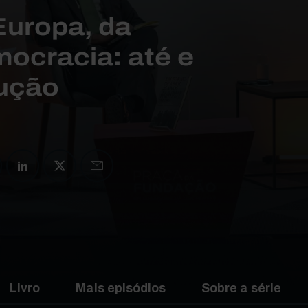
Europa, da
mocracia: até e
lução
Livro
Mais episódios
Sobre a série