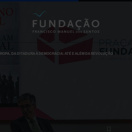
Passar para o conteúdo principal
UROPA, DA DITADURA À DEMOCRACIA: ATÉ E ALÉM DA REVOLUÇÃO