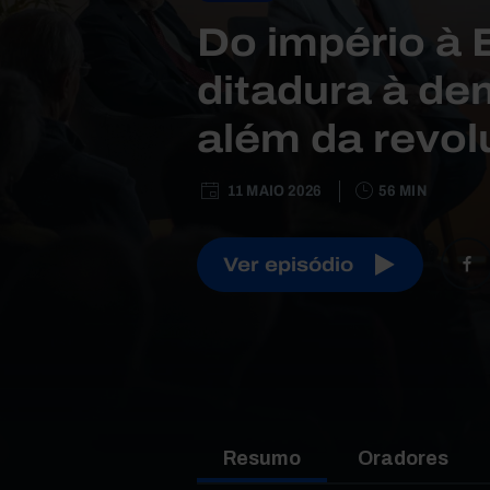
Do império à 
ditadura à de
além da revo
11 MAIO 2026
56 MIN
Ver episódio
Resumo
Oradores