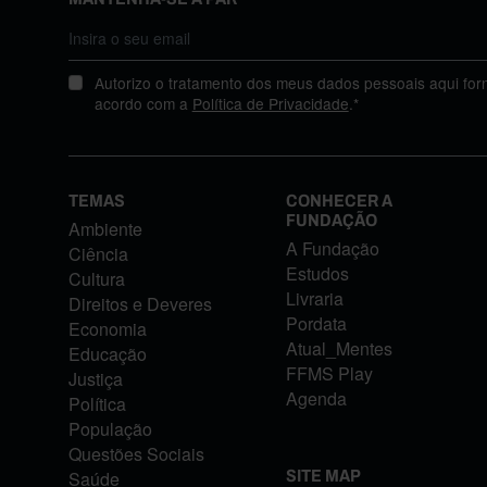
Autorizo o tratamento dos meus dados pessoais aqui for
acordo com a
Política de Privacidade
.*
TEMAS
CONHECER A
FUNDAÇÃO
Ambiente
A Fundação
Ciência
Estudos
Cultura
Livraria
Direitos e Deveres
Pordata
Economia
Atual_Mentes
Educação
FFMS Play
Justiça
Agenda
Política
População
Questões Sociais
Saúde
SITE MAP