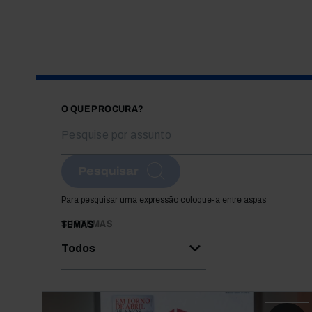
O QUE PROCURA?
Pesquisar
Para pesquisar uma expressão coloque-a entre aspas
SUBTEMAS
TEMAS
Todos