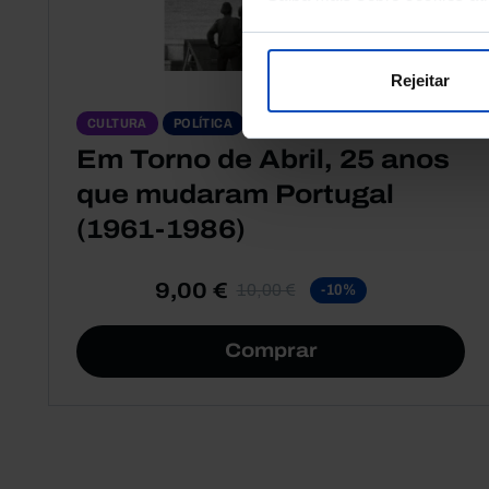
Rejeitar
OUTRAS EDIÇÕES
CULTURA
POLÍTICA
Em Torno de Abril, 25 anos
que mudaram Portugal
(1961-1986)
9,00 €
10,00 €
-10%
Comprar