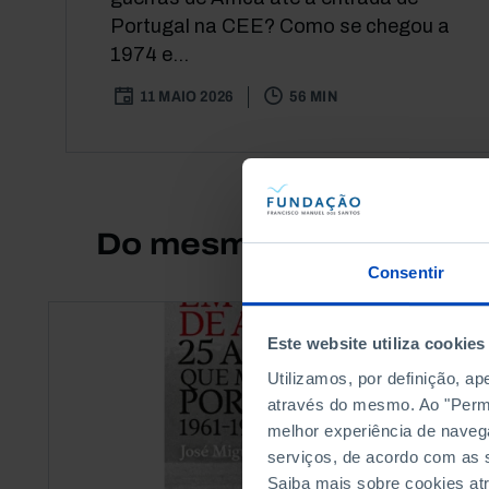
Portugal na CEE? Como se chegou a
1974 e...
11 MAIO 2026
56 MIN
Do mesmo autor
Consentir
Este website utiliza cookies
Utilizamos, por definição, a
através do mesmo. Ao "Permit
melhor experiência de naveg
serviços, de acordo com as s
Saiba mais sobre cookies at