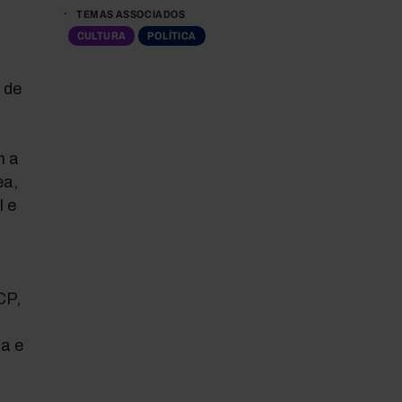
TEMAS ASSOCIADOS
CULTURA
POLÍTICA
 de
m a
ea,
l e
CP,
a e