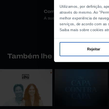
Utilizamos, por definição, a
Como avalia este conteúdo
através do mesmo. Ao "Permit
A sua opinião é importante.
melhor experiência de naveg
serviços, de acordo com as s
Saiba mais sobre cookies at
Rejeitar
Também lhe pode interessa