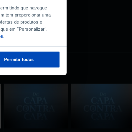
 permitindo que navegue
permitem proporcionar uma
fertas de produtos e
ique em "Personalizar".
es
.
Permitir todos