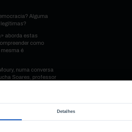
democracia? Alguma
 legítimas?
a» aborda estas
 compreender como
a mesma é
 Moury, numa conversa
oucha Soares, professor
n School of Economics
ontro da Fundação
de António Araújo,
ção.
Detalhes