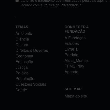
Autorizo o tratamento dos meus dados pessoais aqui for
acordo com a
Política de Privacidade
.*
TEMAS
CONHECER A
FUNDAÇÃO
Ambiente
A Fundação
Ciência
Estudos
Cultura
Livraria
Direitos e Deveres
Pordata
Economia
Atual_Mentes
Educação
FFMS Play
Justiça
Agenda
Política
População
Questões Sociais
Saúde
SITE MAP
Mapa do site