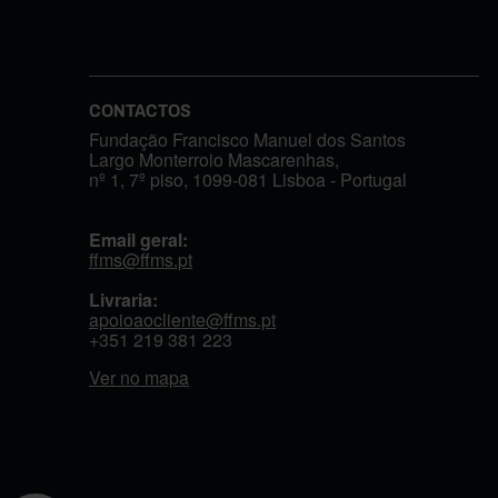
CONTACTOS
Fundação Francisco Manuel dos Santos
Largo Monterroio Mascarenhas,
nº 1, 7º piso, 1099-081 Lisboa - Portugal
Email geral:
ffms@ffms.pt
Livraria:
apoioaocliente@ffms.pt
+351
219 381 223
Ver no mapa