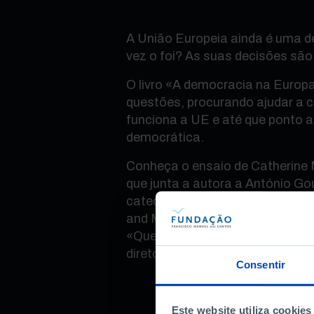
A União Europeia ainda é uma 
vez o foi? As suas decisões são
O livro «A democracia na Europ
questões, procurando ajudar a
funciona a UE e até que ponto 
democrática.
Conheça o ensaio de Catherine
que junta a autora a António G
catedrático de Direito na Lisbo
and Management (ISEG) no Enc
«Que Democracia?». Moderação 
diretor de publicações da Funda
Consentir
Este website utiliza cookies