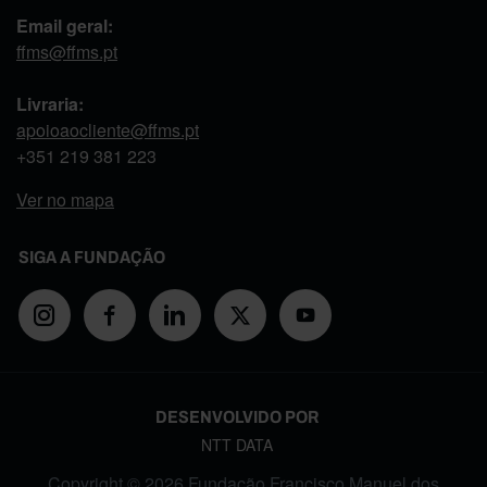
Email geral:
ffms@ffms.pt
Livraria:
apoioaocliente@ffms.pt
+351
219 381 223
Ver no mapa
SIGA A FUNDAÇÃO
DESENVOLVIDO POR
NTT DATA
Copyright © 2026 Fundação Francisco Manuel dos