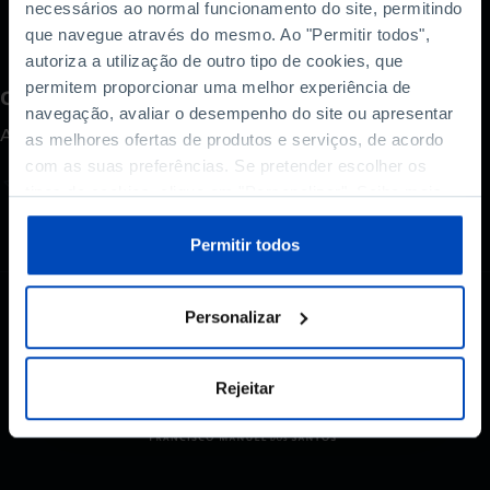
necessários ao normal funcionamento do site, permitindo
que navegue através do mesmo. Ao "Permitir todos",
autoriza a utilização de outro tipo de cookies, que
permitem proporcionar uma melhor experiência de
Como avalia este conteúdo?
navegação, avaliar o desempenho do site ou apresentar
A sua opinião é importante.
as melhores ofertas de produtos e serviços, de acordo
com as suas preferências. Se pretender escolher os
tipos de cookies, clique em "Personalizar". Saiba mais
sobre cookies através da gestão de preferências ou da
nossa
Política de Cookies
.
Permitir todos
Personalizar
Rejeitar