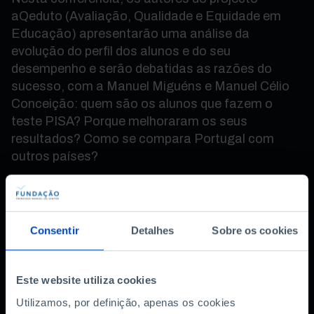
aQeduto (Avaliação, Qualidade e Equidade em
Educação) apresentarão uma análise da
evolução do perfil dos alunos e do seu
desempenho e serão debatidas as razões do
sucesso, com a Manuel Miguéns e Manuel Célio
Conceição: quem são os alunos que fazem o
teste PISA? Porque melhoraram os seus
resultados? Como se compara Portugal com
outros países?
Este tema serve de base a uma obra digital
inédita, que reúne num único site, a maior análise
à evolução dos resultados dos alunos nacionais
Consentir
Detalhes
Sobre os cookies
estes testes internacionais, explicando os
factores que contribuíram para este sucesso ou
dando a possibilidade de comparar a posição de
Este website utiliza cookies
Portugal com outros países (online a partir de 18
Utilizamos, por definição, apenas os cookies
de Outubro).