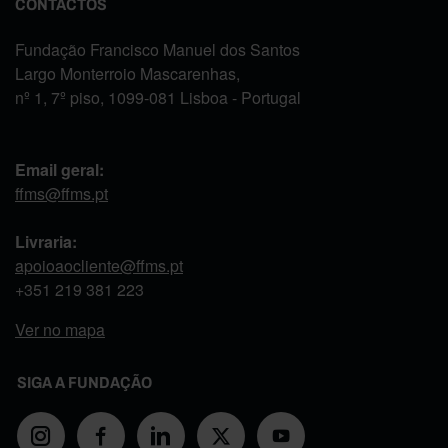
CONTACTOS
Fundação Francisco Manuel dos Santos
Largo Monterroio Mascarenhas,
nº 1, 7º piso, 1099-081 Lisboa - Portugal
Email geral:
ffms@ffms.pt
Livraria:
apoioaocliente@ffms.pt
+351
219 381 223
Ver no mapa
SIGA A FUNDAÇÃO