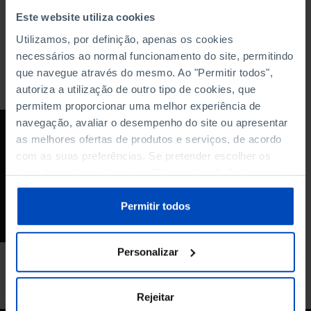
Este website utiliza cookies
Utilizamos, por definição, apenas os cookies
necessários ao normal funcionamento do site, permitindo
que navegue através do mesmo. Ao "Permitir todos",
Para pesquisar uma expressão coloque-a entre aspas
autoriza a utilização de outro tipo de cookies, que
permitem proporcionar uma melhor experiência de
navegação, avaliar o desempenho do site ou apresentar
CONFERÊNCIA
as melhores ofertas de produtos e serviços, de acordo
Porque melhoraram
com as suas preferências. Se pretender escolher os
os resultados dos
tipos de cookies, clique em "Personalizar". Saiba mais
alunos? (Parte II)
sobre cookies através da gestão de preferências ou da
nossa
Política de Cookies
.
Permitir todos
25/10/2017
20 MIN
Personalizar
Rejeitar