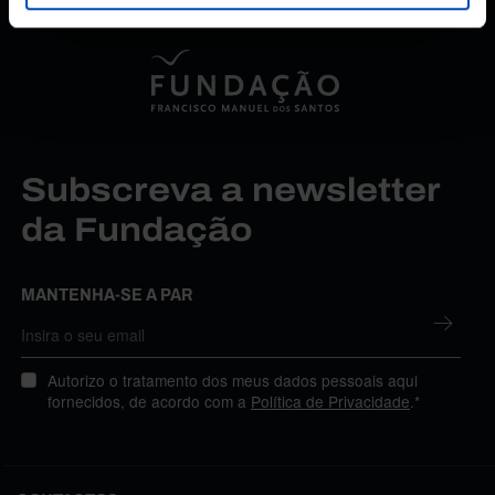
Subscreva a newsletter
da Fundação
MANTENHA-SE A PAR
Autorizo o tratamento dos meus dados pessoais aqui
fornecidos, de acordo com a
Política de Privacidade
.*