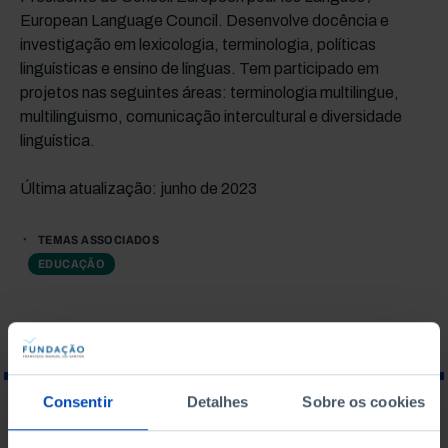
European Language Council. Desenvolve docência e
investigação em lexicologia, terminologia, políticas
linguísticas e ensino de línguas. Tem participado em
projetos nas seguintes áreas: terminologia multilingue,
multilinguismo, comunicação intercultural e diversidade
linguística.
Última atualização: junho de 2023
TEMAS ASSOCIADOS
EDUCAÇÃO
Consentir
Detalhes
Sobre os cookies
O QUE PROCURA?