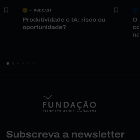
PODCAST
Produtividade e IA: risco ou
O 
oportunidade?
co
na
Subscreva a newsletter