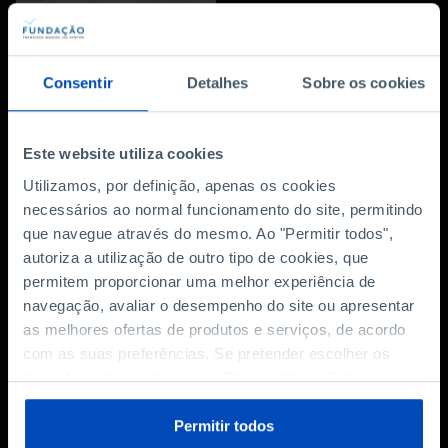
Consentir
Detalhes
Sobre os cookies
ARTIGO
5 perguntas (e
Este website utiliza cookies
respostas) sobre a
recuperação
Utilizamos, por definição, apenas os cookies
económica
necessários ao normal funcionamento do site, permitindo
que navegue através do mesmo. Ao "Permitir todos",
05/07/2017
autoriza a utilização de outro tipo de cookies, que
9 MIN
permitem proporcionar uma melhor experiência de
navegação, avaliar o desempenho do site ou apresentar
ARTIGO
as melhores ofertas de produtos e serviços, de acordo
O debate sobre a dívida
com as suas preferências. Se pretender escolher os
em 20 perguntas
tipos de cookies, clique em "Personalizar". Saiba mais
sobre cookies através da gestão de preferências ou da
17/04/2017
nossa
Política de Cookies
.
Permitir todos
11 MIN