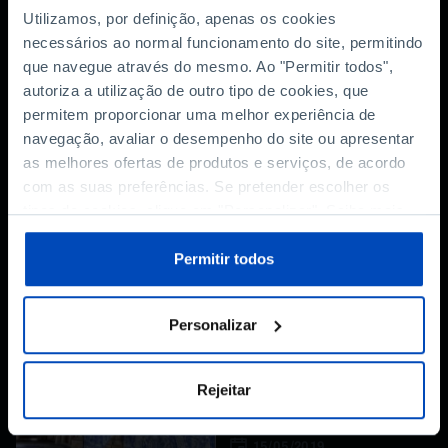
Conteúdos relacionados com
Utilizamos, por definição, apenas os cookies
este episódio
necessários ao normal funcionamento do site, permitindo
que navegue através do mesmo. Ao "Permitir todos",
autoriza a utilização de outro tipo de cookies, que
INFOGRAFIA
permitem proporcionar uma melhor experiência de
Infografia: Património e
navegação, avaliar o desempenho do site ou apresentar
cultura em 5 números
as melhores ofertas de produtos e serviços, de acordo
com as suas preferências. Se pretender escolher os
tipos de cookies, clique em "Personalizar". Saiba mais
sobre cookies através da gestão de preferências ou da
nossa
Política de Cookies
.
Permitir todos
ARTIGO
Os nossos
Personalizar
monumentos podem
ser mini-Autoeuropas.
Só é preciso olhar para
Rejeitar
eles
15/05/2019