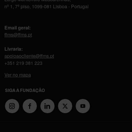
nº 1, 7º piso, 1099-081 Lisboa - Portugal
Email geral:
ffms@ffms.pt
Livraria:
apoioaocliente@ffms.pt
+351
219 381 223
Ver no mapa
SIGA A FUNDAÇÃO