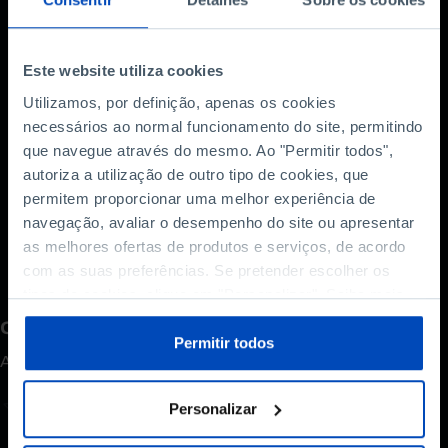
(CEO da Risk Management Business Unit na
Mobileum Inc.) juntam-se ao coordenador deste
novo estudo, João Amador (professor na Nova
Este website utiliza cookies
SBE e director-adjunto do Departamento de
Utilizamos, por definição, apenas os cookies
Estudos Económicos do Banco de Portugal),
necessários ao normal funcionamento do site, permitindo
para, a partir da investigação, reflectirem sobre a
que navegue através do mesmo. Ao "Permitir todos",
situação actual das empresas exportadores e
autoriza a utilização de outro tipo de cookies, que
importadoras de bens e serviços em Portugal e
permitem proporcionar uma melhor experiência de
debaterem possíveis estratégias de crescimento
navegação, avaliar o desempenho do site ou apresentar
para os próximos anos.
as melhores ofertas de produtos e serviços, de acordo
com as suas preferências. Se pretender escolher os
tipos de cookies, clique em "Personalizar". Saiba mais
sobre cookies através da gestão de preferências ou da
Como avalia este conteúdo?
nossa
Política de Cookies
.
Permitir todos
A sua opinião é importante.
Personalizar