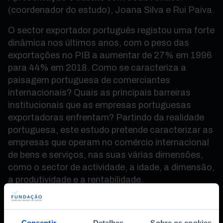
(coordenador do estudo), Joana Silva e Rui Paiva.
O sector exportador português registou uma forte
dinâmica nos últimos anos, com o peso das
exportações no PIB a aumentar de 27% em 1996
para 44% em 2018. Como se caracteriza a
paisagem portuguesa de comerciantes
internacionais? Quais as principais barreiras
institucionais que as empresas portuguesas
exportadoras enfrentam? Partindo da realidade
portuguesa, este estudo pretende caracterizar as
empresas que operam no comércio internacional
de bens e serviços, nas suas várias dimensões,
como o sector de actividade, a idade, a dimensão,
a produtividade e a rentabilidade.
Joana Silva (professora na Católica Lisbon
School of Business & Economics) e Rui Paiva
Consentir
Detalhes
Sobre os cookies