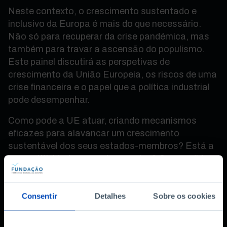
Neste contexto, o crescimento sustentado e
inclusivo da Europa é mais do que necessário.
Não só para recuperar da crise pandémica, mas
também para travar a ascensão do populismo.
Este painel discutirá as perspetivas de
crescimento da União Europeia, os riscos de uma
crise financeira e o papel que a política industrial
pode desempenhar.
Como pode a UE atuar, criando mecanismos
eficazes para alavancar um crescimento
sustentável dos seus estados-membros? Está a
competitividade europeia em crise? Que medidas
deve tomar a EU para reduzir o impacto nos
cidadãos do aumento da inflação e das taxas de
Consentir
Detalhes
Sobre os cookies
juro?
As respostas num debate com Ricardo Reis,