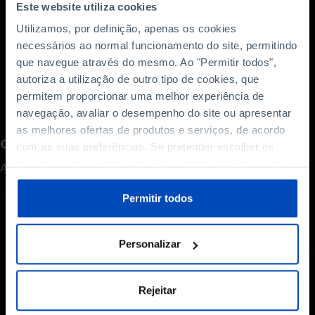
professor na London School of Economics, e
Este website utiliza cookies
Olivier Guersent, diretor-Geral para a
Utilizamos, por definição, apenas os cookies
Concorrência na Comissão Europeia,,
necessários ao normal funcionamento do site, permitindo
moderadado pela jornalista do «Finantial Times»,
que navegue através do mesmo. Ao "Permitir todos",
Laura Dubois.
autoriza a utilização de outro tipo de cookies, que
permitem proporcionar uma melhor experiência de
navegação, avaliar o desempenho do site ou apresentar
as melhores ofertas de produtos e serviços, de acordo
Como avalia este conteúdo?
com as suas preferências. Se pretender escolher os
tipos de cookies, clique em "Personalizar". Saiba mais
A sua opinião é importante.
sobre cookies através da gestão de preferências ou da
nossa
Política de Cookies
.
Permitir todos
Personalizar
Rejeitar