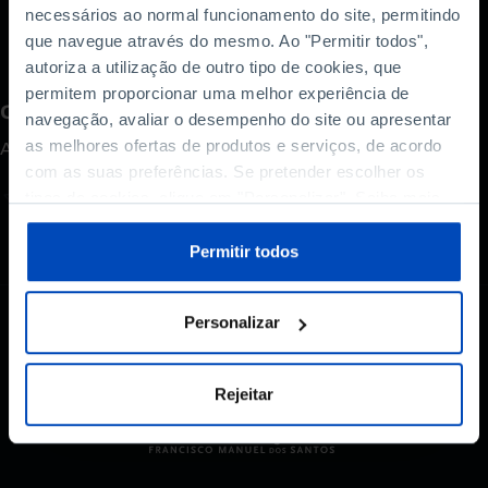
actual crise pandémica.
necessários ao normal funcionamento do site, permitindo
que navegue através do mesmo. Ao "Permitir todos",
autoriza a utilização de outro tipo de cookies, que
permitem proporcionar uma melhor experiência de
Como avalia este conteúdo?
navegação, avaliar o desempenho do site ou apresentar
as melhores ofertas de produtos e serviços, de acordo
A sua opinião é importante.
com as suas preferências. Se pretender escolher os
tipos de cookies, clique em "Personalizar". Saiba mais
sobre cookies através da gestão de preferências ou da
nossa
Política de Cookies
.
Permitir todos
Personalizar
Rejeitar