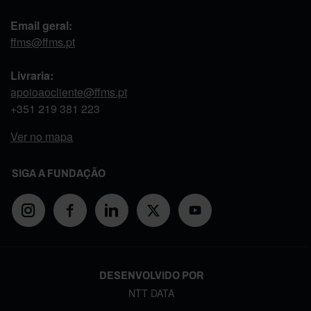
Email geral:
ffms@ffms.pt
Livraria:
apoioaocliente@ffms.pt
+351
219 381 223
Ver no mapa
SIGA A FUNDAÇÃO
DESENVOLVIDO POR
NTT DATA