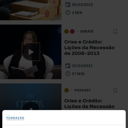
06/06/2022
2 MIN
DEBATE
Crise e Crédito:
Lições da Recessão
de 2008–2013
30/04/2021
57 MIN
PODCAST
Crise e Crédito:
Lições da Recessão
de 2008–2013
27/04/2021