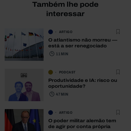
Também lhe pode
interessar
ARTIGO
O atlantismo não morreu —
está a ser renegociado
11 MIN
PODCAST
Produtividade e IA: risco ou
oportunidade?
47 MIN
ARTIGO
O poder militar alemão tem
de agir por conta própria