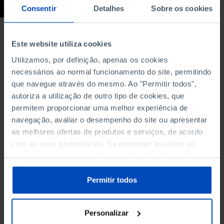
Consentir
Detalhes
Sobre os cookies
42 MIN
Este website utiliza cookies
Utilizamos, por definição, apenas os cookies
necessários ao normal funcionamento do site, permitindo
À venda na Livraria
que navegue através do mesmo. Ao "Permitir todos",
autoriza a utilização de outro tipo de cookies, que
permitem proporcionar uma melhor experiência de
navegação, avaliar o desempenho do site ou apresentar
as melhores ofertas de produtos e serviços, de acordo
com as suas preferências. Se pretender escolher os
tipos de cookies, clique em "Personalizar". Saiba mais
sobre cookies através da gestão de preferências ou da
nossa
Política de Cookies
.
Permitir todos
Personalizar