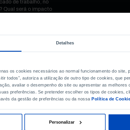
cado de trabalho, no
ão? Qual será o impacto
egurança Social, em
sões de velhice?
er-se aberto à
migração volumosa.
Detalhes
is de migração
rios, bem mais
té hoje, o estudo
penas os cookies necessários ao normal funcionamento do site,
de de procurar outras
ir todos", autoriza a utilização de outro tipo de cookies, que 
ação, avaliar o desempenho do site ou apresentar as melhores o
uas preferências. Se pretender escolher os tipos de cookies, cl
ravés da gestão de preferências ou da nossa
Política de Cooki
?
Personalizar