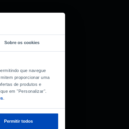
Sobre os cookies
 permitindo que navegue
permitem proporcionar uma
fertas de produtos e
ique em "Personalizar".
es
.
Permitir todos