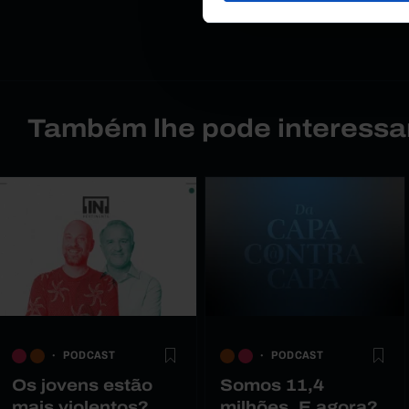
Também lhe pode interessa
PODCAST
PODCAST
Os jovens estão
Somos 11,4
mais violentos?
milhões. E agora?