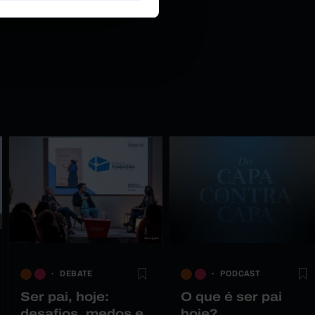
DEBATE
PODCAST
Ser pai, hoje:
O que é ser pai
desafios, medos e
hoje?