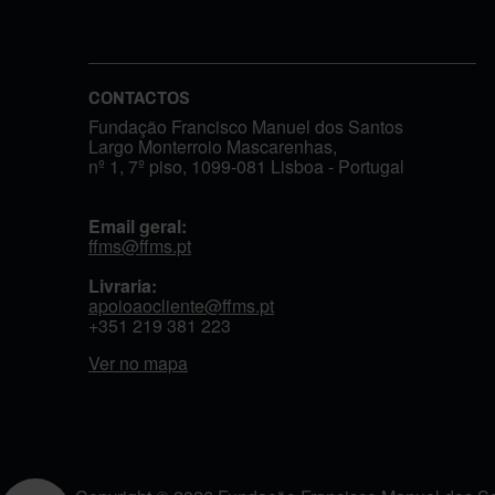
CONTACTOS
Fundação Francisco Manuel dos Santos
Largo Monterroio Mascarenhas,
nº 1, 7º piso, 1099-081 Lisboa - Portugal
Email geral:
ffms@ffms.pt
Livraria:
apoioaocliente@ffms.pt
+351
219 381 223
Ver no mapa