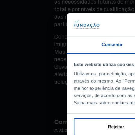
às necessidades futuras do mer
total e por níveis de qualificaç
das migrações no sistema da S
particular no subsistema de pen
Conclui-se que o país deve mant
imigração e resistente a uma e
Consentir
Mas ao estabelecer que os níve
necessária são, em certos cená
Este website utiliza cookies
elevados do que os conhecidos a
Utilizamos, por definição, a
alerta também para a necessida
através do mesmo. Ao "Permit
soluções.
melhor experiência de naveg
serviços, de acordo com as s
Saiba mais sobre cookies at
Como avalia este conteúdo
Rejeitar
A sua opinião é importante.