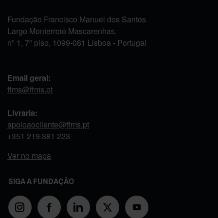
Fundação Francisco Manuel dos Santos
Largo Monterroio Mascarenhas,
nº 1, 7º piso, 1099-081 Lisboa - Portugal
Email geral:
ffms@ffms.pt
Livraria:
apoioaocliente@ffms.pt
+351
219 381 223
Ver no mapa
SIGA A FUNDAÇÃO