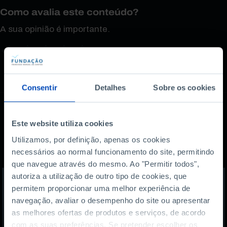
Como avalia este conteúdo?
A sua opinião é importante.
Consentir
Detalhes
Sobre os cookies
Este website utiliza cookies
Também lhe pode
Utilizamos, por definição, apenas os cookies
interessar
necessários ao normal funcionamento do site, permitindo
que navegue através do mesmo. Ao "Permitir todos",
autoriza a utilização de outro tipo de cookies, que
permitem proporcionar uma melhor experiência de
navegação, avaliar o desempenho do site ou apresentar
as melhores ofertas de produtos e serviços, de acordo
com as suas preferências. Se pretender escolher os