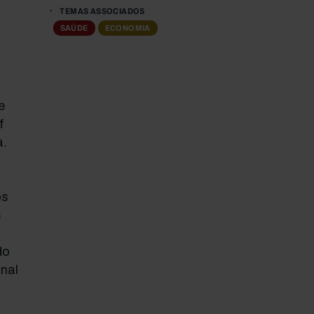
TEMAS ASSOCIADOS
SAÚDE
ECONOMIA
e
f
a.
os
s
do
nal