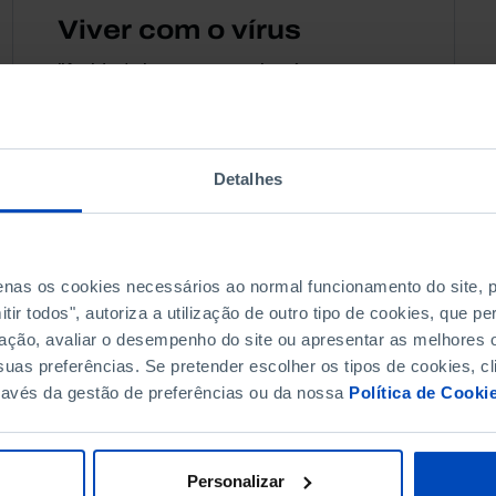
Viver com o vírus
"A vida tal como a conhecíamos
mudou, radicalmente. Tudo por causa
de um microrganismo, o coronavírus
SARS-COV-2. A doença que provoca
Detalhes
a Covid-19 já...
13 MAIO 2020
93 MIN
penas os cookies necessários ao normal funcionamento do site,
ir todos", autoriza a utilização de outro tipo de cookies, que 
ação, avaliar o desempenho do site ou apresentar as melhores o
uas preferências. Se pretender escolher os tipos de cookies, cl
ravés da gestão de preferências ou da nossa
Política de Cooki
Personalizar