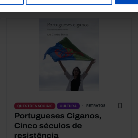
RETRATOS
QUESTÕES SOCIAIS
CULTURA
Portugueses Ciganos,
Cinco séculos de
resistência