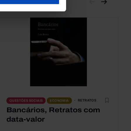
RETRATOS
QUESTÕES SOCIAIS
ECONOMIA
Bancários, Retratos com
data-valor