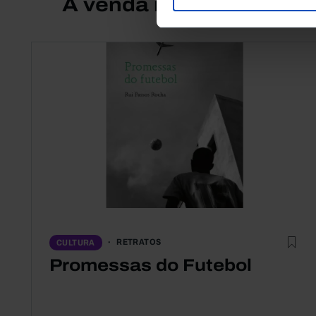
À venda na Livraria
RETRATOS
CULTURA
Promessas do Futebol