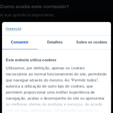
Como avalia este conteúdo?
A sua opinião é importante.
Consentir
Detalhes
Sobre os cookies
Este website utiliza cookies
Também lhe pode
Utilizamos, por definição, apenas os cookies
necessários ao normal funcionamento do site, permitindo
interessar
que navegue através do mesmo. Ao "Permitir todos",
autoriza a utilização de outro tipo de cookies, que
permitem proporcionar uma melhor experiência de
navegação, avaliar o desempenho do site ou apresentar
as melhores ofertas de produtos e serviços, de acordo
com as suas preferências. Se pretender escolher os