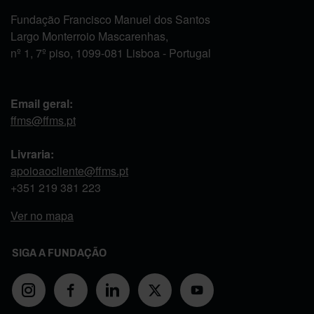
Fundação Francisco Manuel dos Santos
Largo Monterroio Mascarenhas,
nº 1, 7º piso, 1099-081 Lisboa - Portugal
Email geral:
ffms@ffms.pt
Livraria:
apoioaocliente@ffms.pt
+351
219 381 223
Ver no mapa
SIGA A FUNDAÇÃO