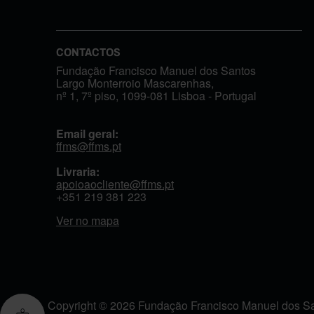
CONTACTOS
Fundação Francisco Manuel dos Santos
Largo Monterroio Mascarenhas,
nº 1, 7º piso, 1099-081 Lisboa - Portugal
Email geral:
ffms@ffms.pt
Livraria:
apoioaocliente@ffms.pt
+351
219 381 223
Ver no mapa
Copyright © 2026 Fundação Francisco Manuel dos San