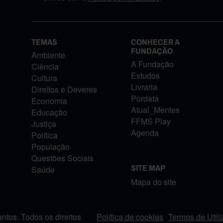
TEMAS
CONHECER A
FUNDAÇÃO
Ambiente
A Fundação
Ciência
Estudos
Cultura
Livraria
Direitos e Deveres
Pordata
Economia
Atual_Mentes
Educação
FFMS Play
Justiça
Agenda
Política
População
Questões Sociais
Saúde
SITE MAP
Mapa do site
tos. Todos os direitos
Política de cookies
Termos de Util
FOOTER MENU