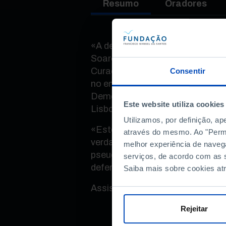
Resumo
Oradores
«A democracia não é um dado ad
Soares dos Santos, presidente 
Curadores da Fundação Francis
Consentir
no encerramento do evento Cin
Democracia, o que mudou?, no 
Este website utiliza cookies
Lisboa.
Utilizamos, por definição, a
«Este é um combate de todos os
através do mesmo. Ao "Permit
verdade contra a mentira, da ciê
melhor experiência de naveg
pseudociência, da informação ob
serviços, de acordo com as s
defendeu.
Saiba mais sobre cookies at
Assista ao vídeo.
Rejeitar