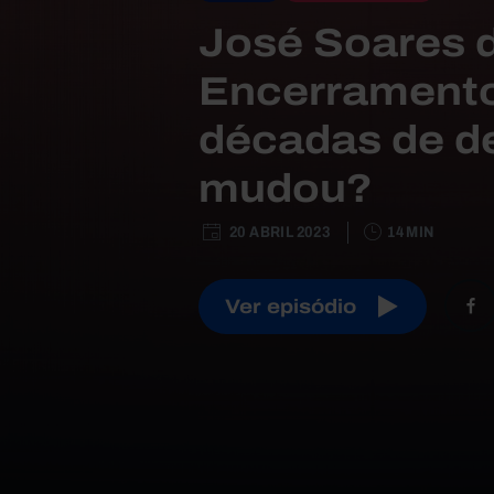
José Soares 
Encerramento
décadas de d
mudou?
20 ABRIL 2023
14 MIN
Ver episódio