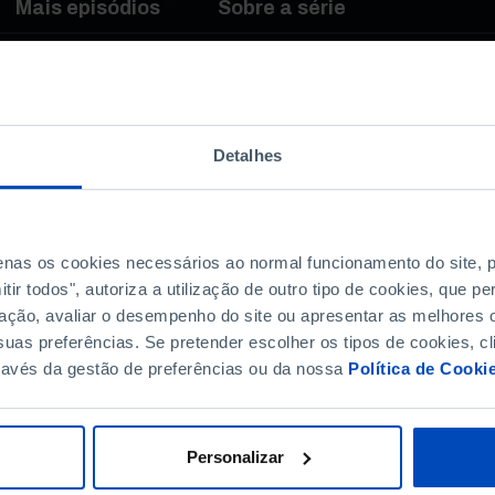
Mais episódios
Sobre a série
quirido», alertou José
do Conselho de
co Manuel dos Santos,
Detalhes
co Décadas de
Quartel do Carmo, em
penas os cookies necessários ao normal funcionamento do site,
 dias, de defesa da
ir todos", autoriza a utilização de outro tipo de cookies, que 
ncia contra a
ação, avaliar o desempenho do site ou apresentar as melhores o
jetiva e qualificada»,
uas preferências. Se pretender escolher os tipos de cookies, cl
ravés da gestão de preferências ou da nossa
Política de Cooki
Personalizar