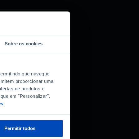
Sobre os cookies
 permitindo que navegue
permitem proporcionar uma
fertas de produtos e
ique em "Personalizar".
es
.
Permitir todos