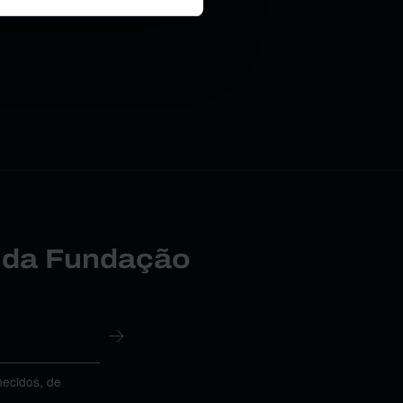
r da Fundação
necidos, de