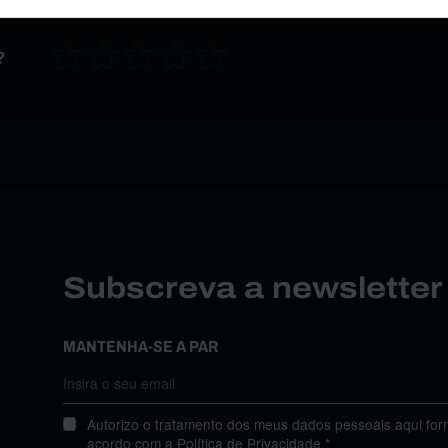
?
Subscreva a newslette
MANTENHA-SE A PAR
Autorizo o tratamento dos meus dados pessoais aqui for
acordo com a
Política de Privacidade
.*