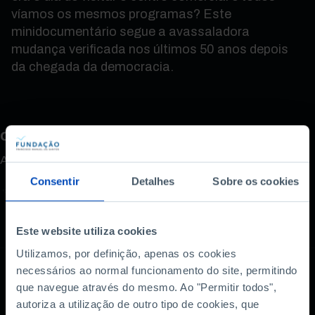
víamos os mesmos programas? Este
minidocumentário segue a avassaladora
mudança verificada nos últimos 50 anos depois
da chegada da democracia.
Como avalia este conteúdo?
A sua opinião é importante.
Consentir
Detalhes
Sobre os cookies
Este website utiliza cookies
Utilizamos, por definição, apenas os cookies
necessários ao normal funcionamento do site, permitindo
que navegue através do mesmo. Ao "Permitir todos",
Também lhe pode
autoriza a utilização de outro tipo de cookies, que