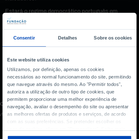
Estará o regime democrático português em
crise? E, caso esteja, o que pode ser feito para o
melhorar? Um documentário de 23 minutos
centrado não apenas no último meio século da
Consentir
Detalhes
Sobre os cookies
democracia portuguesa, mas também no que
falta para a tornar mais forte e rejuvenescida. Um
regime participativo em que os jovens sintam que
Este website utiliza cookies
têm voz e que vale a pena sair de casa em dia de
Utilizamos, por definição, apenas os cookies
votação.
necessários ao normal funcionamento do site, permitindo
que navegue através do mesmo. Ao "Permitir todos",
autoriza a utilização de outro tipo de cookies, que
permitem proporcionar uma melhor experiência de
Como avalia este conteúdo?
navegação, avaliar o desempenho do site ou apresentar
A sua opinião é importante.
as melhores ofertas de produtos e serviços, de acordo
com as suas preferências. Se pretender escolher os
tipos de cookies, clique em "Personalizar". Saiba mais
sobre cookies através da gestão de preferências ou da