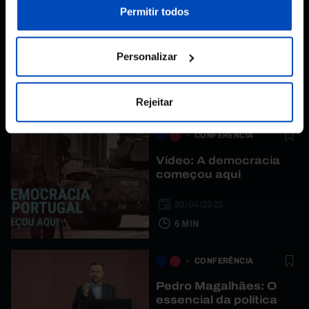
nossa
Política de Cookies
.
Permitir todos
Personalizar
Outros Conteúdos
Rejeitar
CONFERÊNCIA
Vídeo: A democracia
começou aqui
20/04/2023
6 MIN
CONFERÊNCIA
Pedro Magalhães: O
essencial da política