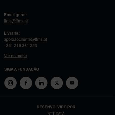
Email geral:
ffms@ffms.pt
Livraria:
apoioaocliente@ffms.pt
+351
219 381 223
Ver no mapa
SIGA A FUNDAÇÃO
DESENVOLVIDO POR
NTT DATA