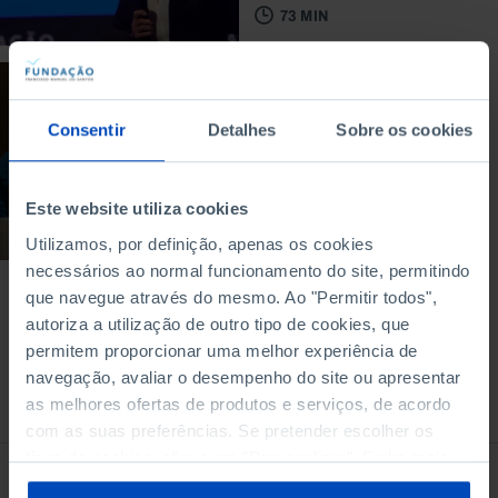
73 MIN
DEBATE
Subir na vida é
Consentir
Detalhes
Sobre os cookies
possível?
06/09/2017
Este website utiliza cookies
90 MIN
Utilizamos, por definição, apenas os cookies
necessários ao normal funcionamento do site, permitindo
que navegue através do mesmo. Ao "Permitir todos",
autoriza a utilização de outro tipo de cookies, que
permitem proporcionar uma melhor experiência de
navegação, avaliar o desempenho do site ou apresentar
À venda na Livraria
as melhores ofertas de produtos e serviços, de acordo
com as suas preferências. Se pretender escolher os
tipos de cookies, clique em "Personalizar". Saiba mais
sobre cookies através da gestão de preferências ou da