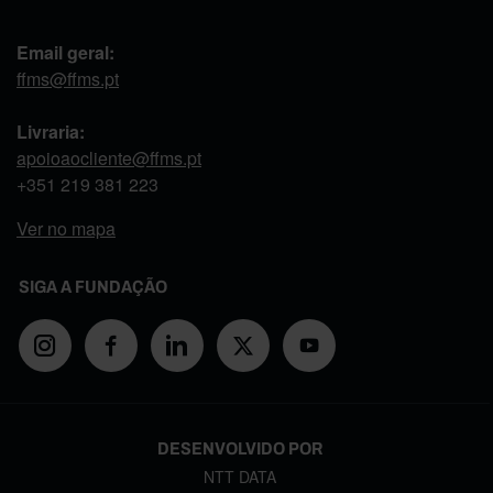
Email geral:
ffms@ffms.pt
Livraria:
apoioaocliente@ffms.pt
+351
219 381 223
Ver no mapa
SIGA A FUNDAÇÃO
DESENVOLVIDO POR
NTT DATA