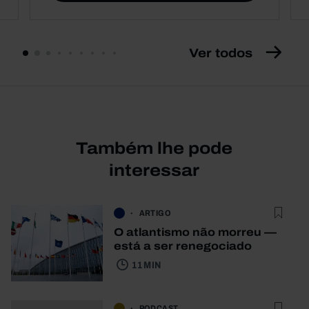
Ver todos
Também lhe pode
interessar
ARTIGO
O atlantismo não morreu —
está a ser renegociado
11 MIN
PODCAST