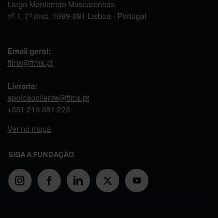
Largo Monterroio Mascarenhas,
nº 1, 7º piso, 1099-081 Lisboa - Portugal
Email geral:
ffms@ffms.pt
Livraria:
apoioaocliente@ffms.pt
+351
219 381 223
Ver no mapa
SIGA A FUNDAÇÃO