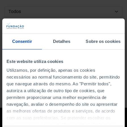
DATA DE INÍCIO
DATA DE FIM
Consentir
Detalhes
Sobre os cookies
ORDENAR POR
Este website utiliza cookies
Utilizamos, por definição, apenas os cookies
necessários ao normal funcionamento do site, permitindo
que navegue através do mesmo. Ao "Permitir todos",
autoriza a utilização de outro tipo de cookies, que
permitem proporcionar uma melhor experiência de
navegação, avaliar o desempenho do site ou apresentar
as melhores ofertas de produtos e serviços, de acordo
com as suas preferências. Se pretender escolher os
tipos de cookies, clique em "Personalizar". Saiba mais