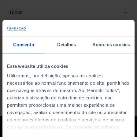
DATA DE INÍCIO
DATA DE FIM
Consentir
Detalhes
Sobre os cookies
ORDENAR POR
Este website utiliza cookies
Utilizamos, por definição, apenas os cookies
necessários ao normal funcionamento do site, permitindo
que navegue através do mesmo. Ao "Permitir todos",
autoriza a utilização de outro tipo de cookies, que
permitem proporcionar uma melhor experiência de
navegação, avaliar o desempenho do site ou apresentar
as melhores ofertas de produtos e serviços, de acordo
com as suas preferências. Se pretender escolher os
tipos de cookies, clique em "Personalizar". Saiba mais