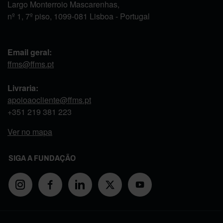
Largo Monterroio Mascarenhas,
nº 1, 7º piso, 1099-081 Lisboa - Portugal
Email geral:
ffms@ffms.pt
Livraria:
apoioaocliente@ffms.pt
+351
219 381 223
Ver no mapa
SIGA A FUNDAÇÃO