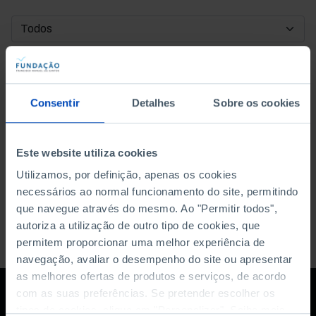
DATA DE INÍCIO
DATA DE FIM
Consentir
Detalhes
Sobre os cookies
ORDENAR POR
Este website utiliza cookies
Utilizamos, por definição, apenas os cookies
necessários ao normal funcionamento do site, permitindo
que navegue através do mesmo. Ao "Permitir todos",
autoriza a utilização de outro tipo de cookies, que
permitem proporcionar uma melhor experiência de
navegação, avaliar o desempenho do site ou apresentar
as melhores ofertas de produtos e serviços, de acordo
com as suas preferências. Se pretender escolher os
tipos de cookies, clique em "Personalizar". Saiba mais