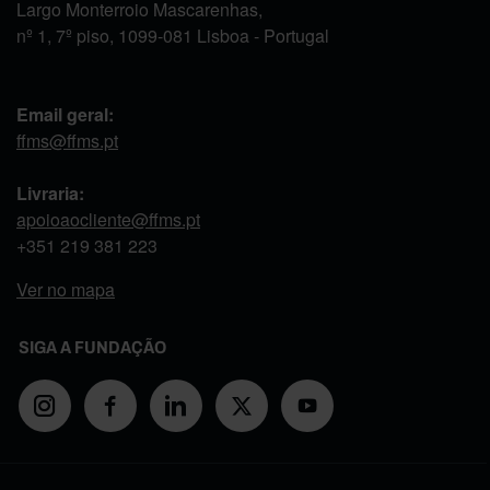
Largo Monterroio Mascarenhas,
nº 1, 7º piso, 1099-081 Lisboa - Portugal
Email geral:
ffms@ffms.pt
Livraria:
apoioaocliente@ffms.pt
+351
219 381 223
Ver no mapa
SIGA A FUNDAÇÃO