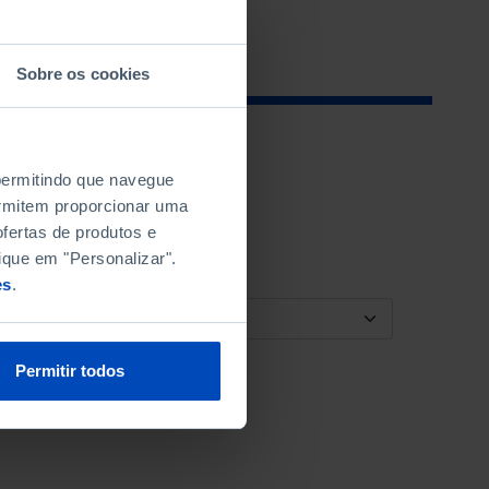
Sobre os cookies
 permitindo que navegue
permitem proporcionar uma
fertas de produtos e
ique em "Personalizar".
es
.
ORDENAR POR
Permitir todos