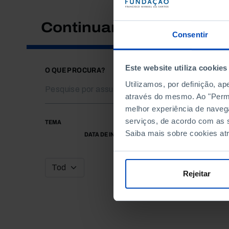
Continuar a pesquisar
Consentir
Este website utiliza cookies
O QUE PROCURA?
Utilizamos, por definição, a
através do mesmo. Ao "Permit
melhor experiência de naveg
serviços, de acordo com as s
TEMA
Saiba mais sobre cookies at
DATA DE INÍCIO
Rejeitar