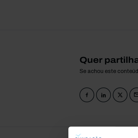
Quer partilh
Se achou este conteúdo