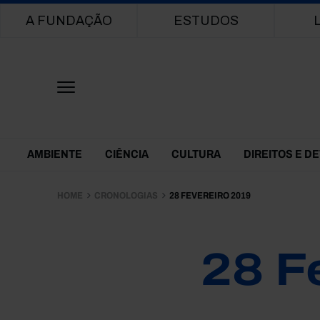
Main navigation
A FUNDAÇÃO
ESTUDOS
Themes Menu
AMBIENTE
CIÊNCIA
CULTURA
DIREITOS E D
HOME
CRONOLOGIAS
28 FEVEREIRO 2019
28 F