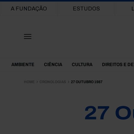
Main navigation
A FUNDAÇÃO
ESTUDOS
Themes Menu
AMBIENTE
CIÊNCIA
CULTURA
DIREITOS E D
HOME
CRONOLOGIAS
27 OUTUBRO 1987
27 O