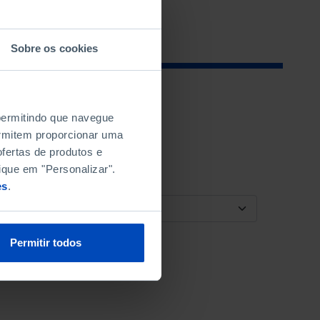
Sobre os cookies
 permitindo que navegue
permitem proporcionar uma
fertas de produtos e
ique em "Personalizar".
es
.
ORDENAR POR
Permitir todos