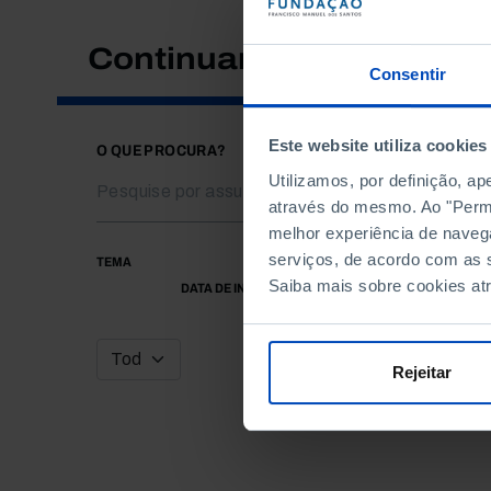
Continuar a pesquisar
Consentir
Este website utiliza cookies
O QUE PROCURA?
Utilizamos, por definição, a
através do mesmo. Ao "Permit
melhor experiência de naveg
serviços, de acordo com as s
TEMA
Saiba mais sobre cookies at
DATA DE INÍCIO
Rejeitar