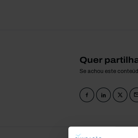
Quer partilh
Se achou este conteúdo