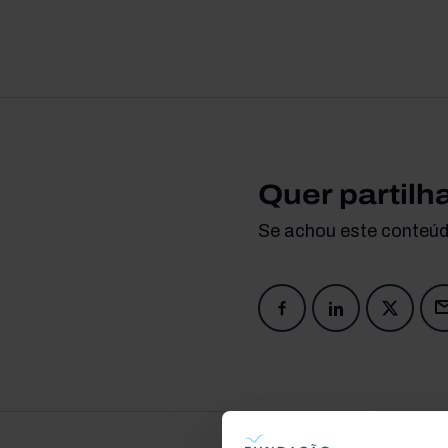
Quer partilh
Se achou este conteúdo