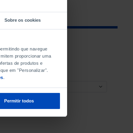
Sobre os cookies
 permitindo que navegue
permitem proporcionar uma
fertas de produtos e
ique em "Personalizar".
es
.
ORDENAR POR
Permitir todos