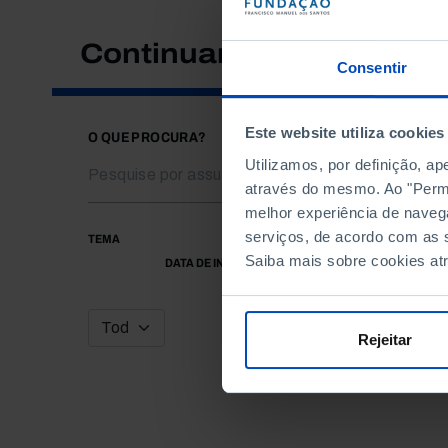
Continuar a pesquisar
Consentir
Este website utiliza cookies
O QUE PROCURA?
Utilizamos, por definição, a
através do mesmo. Ao "Permit
melhor experiência de naveg
serviços, de acordo com as s
TEMA
Saiba mais sobre cookies at
DATA DE INÍCIO
Rejeitar