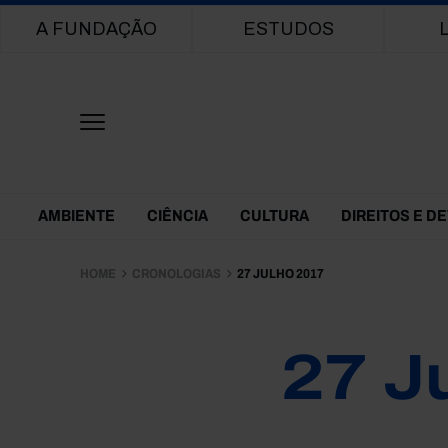
Main navigation
A FUNDAÇÃO
ESTUDOS
Themes Menu
AMBIENTE
CIÊNCIA
CULTURA
DIREITOS E D
HOME
CRONOLOGIAS
27 JULHO 2017
27 J