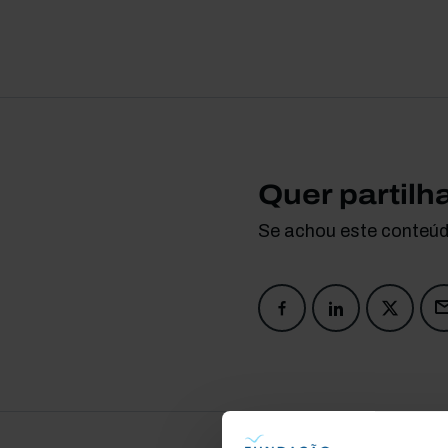
Quer partilh
Se achou este conteúdo