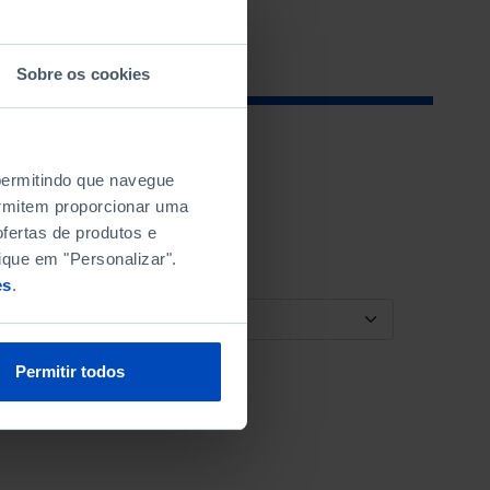
Sobre os cookies
 permitindo que navegue
permitem proporcionar uma
fertas de produtos e
ique em "Personalizar".
es
.
ORDENAR POR
Permitir todos