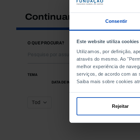
Continuar a pesquisar
Consentir
Este website utiliza cookies
O QUE PROCURA?
Utilizamos, por definição, a
através do mesmo. Ao "Permit
melhor experiência de naveg
serviços, de acordo com as s
TEMA
Saiba mais sobre cookies at
DATA DE INÍCIO
Rejeitar