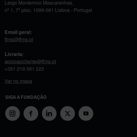
Largo Monterroio Mascarenhas,
nº 1, 7º piso, 1099-081 Lisboa - Portugal
Email geral:
ffms@ffms.pt
Livraria:
apoioaocliente@ffms.pt
+351
219 381 223
Ver no mapa
SIGA A FUNDAÇÃO