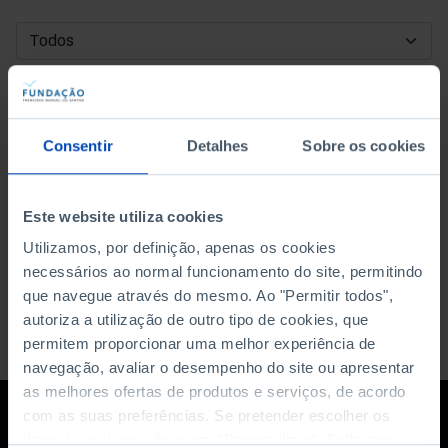
DATA DE INÍCIO
DATA DE FIM
Consentir
Detalhes
Sobre os cookies
ORDENAR POR
Este website utiliza cookies
Utilizamos, por definição, apenas os cookies
necessários ao normal funcionamento do site, permitindo
que navegue através do mesmo. Ao "Permitir todos",
autoriza a utilização de outro tipo de cookies, que
permitem proporcionar uma melhor experiência de
navegação, avaliar o desempenho do site ou apresentar
as melhores ofertas de produtos e serviços, de acordo
com as suas preferências. Se pretender escolher os
tipos de cookies, clique em "Personalizar". Saiba mais