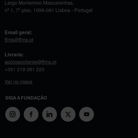
Largo Monterroio Mascarenhas,
nº 1, 7º piso, 1099-081 Lisboa - Portugal
Email geral:
ffms@ffms.pt
Livraria:
apoioaocliente@ffms.pt
+351
219 381 223
Ver no mapa
SIGA A FUNDAÇÃO