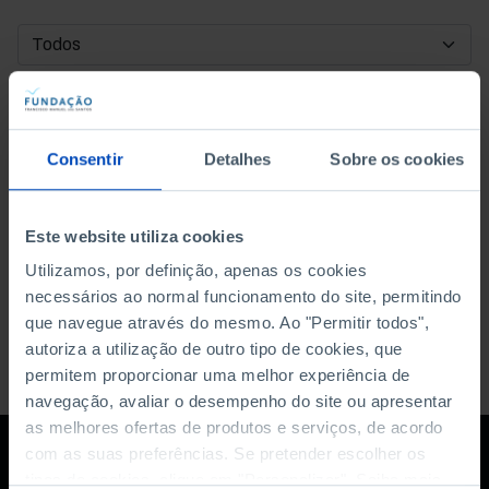
DATA DE INÍCIO
DATA DE FIM
Consentir
Detalhes
Sobre os cookies
ORDENAR POR
Este website utiliza cookies
Utilizamos, por definição, apenas os cookies
necessários ao normal funcionamento do site, permitindo
que navegue através do mesmo. Ao "Permitir todos",
autoriza a utilização de outro tipo de cookies, que
permitem proporcionar uma melhor experiência de
navegação, avaliar o desempenho do site ou apresentar
as melhores ofertas de produtos e serviços, de acordo
com as suas preferências. Se pretender escolher os
tipos de cookies, clique em "Personalizar". Saiba mais