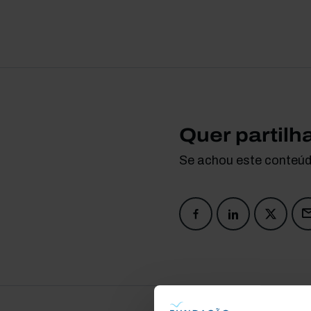
Quer partilh
Se achou este conteúdo