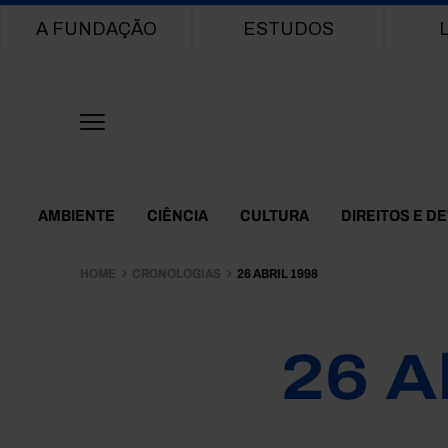
Main navigation
A FUNDAÇÃO
ESTUDOS
Themes Menu
AMBIENTE
CIÊNCIA
CULTURA
DIREITOS E D
HOME
CRONOLOGIAS
26 ABRIL 1998
26 A