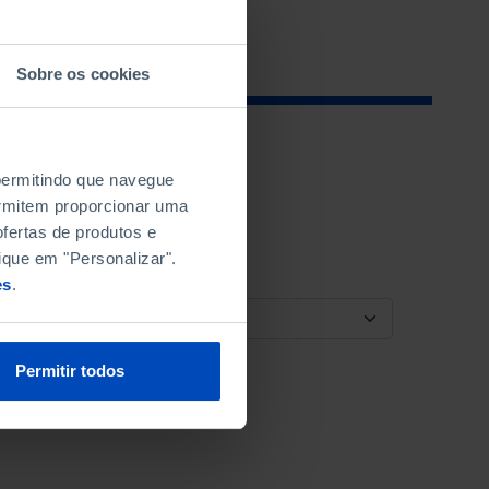
Sobre os cookies
 permitindo que navegue
permitem proporcionar uma
fertas de produtos e
ique em "Personalizar".
es
.
ORDENAR POR
Permitir todos