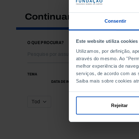
Continuar a pesquisar
Consentir
Este website utiliza cookies
O QUE PROCURA?
Utilizamos, por definição, a
através do mesmo. Ao "Permit
melhor experiência de naveg
serviços, de acordo com as s
TEMA
Saiba mais sobre cookies at
DATA DE INÍCIO
Rejeitar