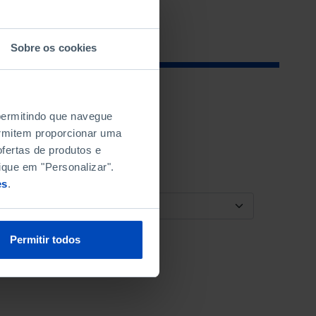
Sobre os cookies
 permitindo que navegue
permitem proporcionar uma
fertas de produtos e
ique em "Personalizar".
es
.
ORDENAR POR
Permitir todos