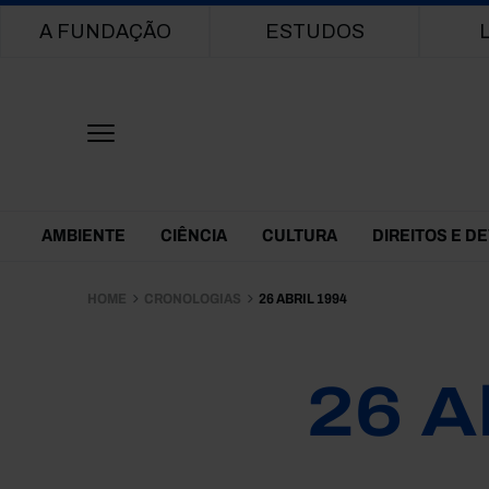
Main navigation
A FUNDAÇÃO
ESTUDOS
Themes Menu
AMBIENTE
CIÊNCIA
CULTURA
DIREITOS E D
HOME
CRONOLOGIAS
26 ABRIL 1994
26 A