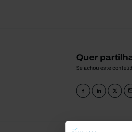
Quer partilh
Se achou este conteúdo