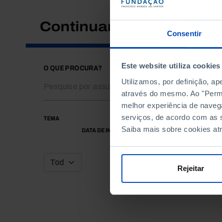
Continuar a pesquisar
Consentir
Este website utiliza cookies
O QUE PROCURA?
Utilizamos, por definição, a
através do mesmo. Ao "Permit
melhor experiência de naveg
serviços, de acordo com as s
TEMA
Saiba mais sobre cookies at
DATA DE INÍCIO
Rejeitar